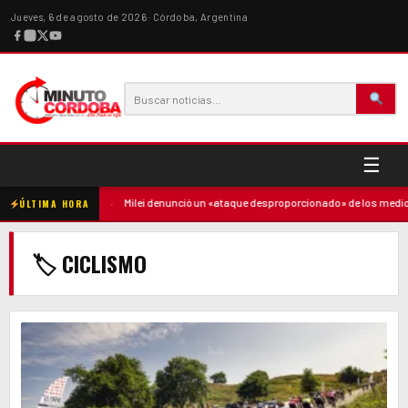
Jueves, 6 de agosto de 2026 · Córdoba, Argentina
☰
 contra la madre
·
Milei denunció un «ataque desproporcionado» de los medios 
ÚLTIMA HORA
🏷 CICLISMO