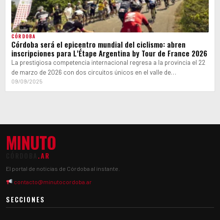
CÓRDOBA
Córdoba será el epicentro mundial del ciclismo: abren
inscripciones para L’Étape Argentina by Tour de France 2026
La prestigiosa competencia internacional regresa a la provincia el 22
de marzo de 2026 con dos circuitos únicos en el valle de…
09/09/2025
MINUTO
CÓRDOBA
.AR
El portal de noticias de Córdoba al instante.
contacto@minutocordoba.ar
SECCIONES