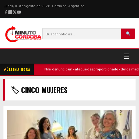
Lunes, 10 de agosto de 2026 · Córdoba, Argentina
☰
ó contra la madre
·
Milei denunció un «ataque desproporcionado» de los medios
ÚLTIMA HORA
🏷 CINCO MUJERES