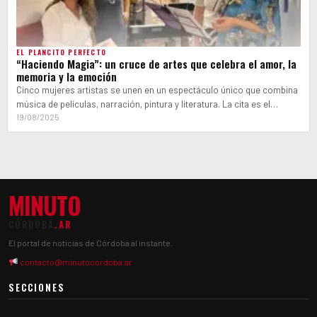
EL PLANCITO PERFECTO
“Haciendo Magia”: un cruce de artes que celebra el amor, la
memoria y la emoción
Cinco mujeres artistas se unen en un espectáculo único que combina
música de películas, narración, pintura y literatura. La cita es el…
19/08/2025
MINUTO
CÓRDOBA
.AR
El portal de noticias de Córdoba al instante.
contacto@minutocordoba.ar
SECCIONES