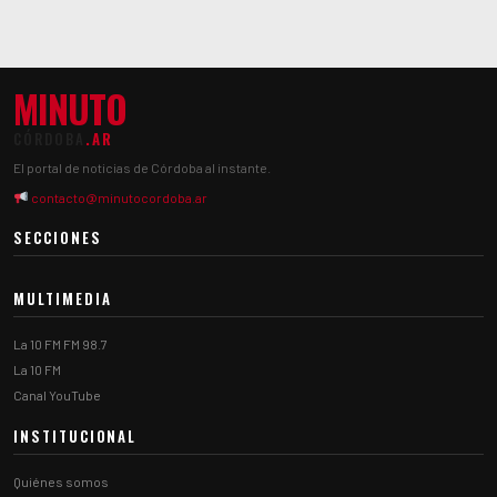
MINUTO
CÓRDOBA
.AR
El portal de noticias de Córdoba al instante.
contacto@minutocordoba.ar
SECCIONES
MULTIMEDIA
La 10 FM FM 98.7
La 10 FM
Canal YouTube
INSTITUCIONAL
Quiénes somos