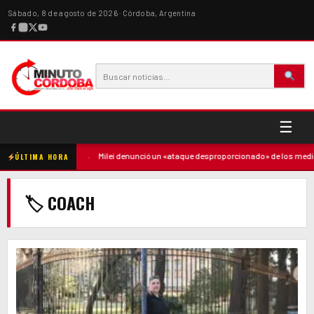
Sábado, 8 de agosto de 2026 · Córdoba, Argentina
☰
 contra la madre
·
Milei denunció un «ataque desproporcionado» de los medios 
ÚLTIMA HORA
🏷 COACH