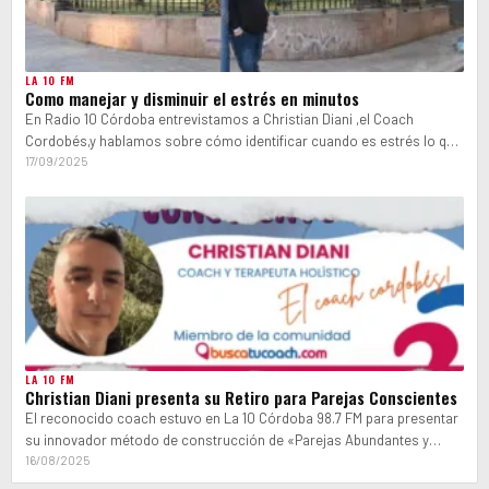
LA 10 FM
Como manejar y disminuir el estrés en minutos
En Radio 10 Córdoba entrevistamos a Christian Diani ,el Coach
Cordobés,y hablamos sobre cómo identificar cuando es estrés lo que
nos afecta…
17/09/2025
LA 10 FM
Christian Diani presenta su Retiro para Parejas Conscientes
El reconocido coach estuvo en La 10 Córdoba 98.7 FM para presentar
su innovador método de construcción de «Parejas Abundantes y
Conscientes»,…
16/08/2025