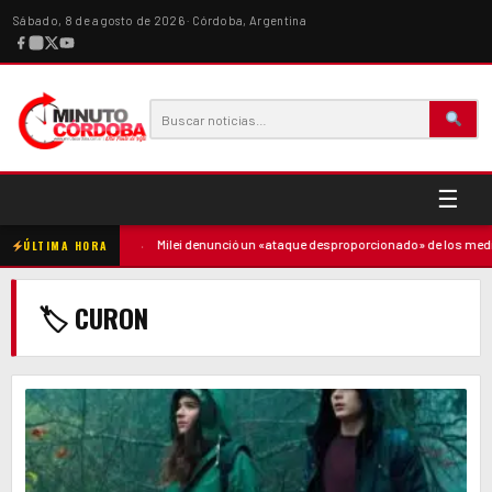
Sábado, 8 de agosto de 2026 · Córdoba, Argentina
☰
ó contra la madre
·
Milei denunció un «ataque desproporcionado» de los medios
ÚLTIMA HORA
🏷 CURON