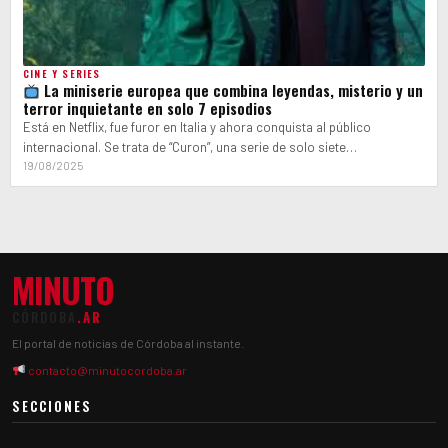
CINE Y SERIES
La miniserie europea que combina leyendas, misterio y un
terror inquietante en solo 7 episodios
Está en Netflix, fue furor en Italia y ahora conquista al público
internacional. Se trata de “Curon”, una serie de solo siete…
19/08/2025
MINUTO
CÓRDOBA
.AR
El portal de noticias de Córdoba al instante.
contacto@minutocordoba.ar
SECCIONES