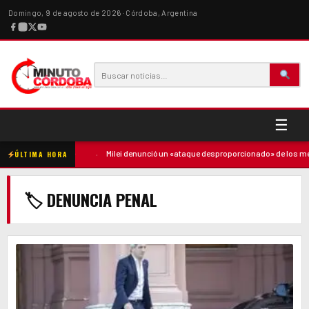
Domingo, 9 de agosto de 2026 · Córdoba, Argentina
☰
ntó contra la madre
·
Milei denunció un «ataque desproporcionado» de los medi
ÚLTIMA HORA
🏷 DENUNCIA PENAL