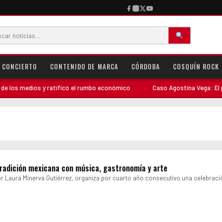
CONCIERTO
CONTENIDO DE MARCA
CÓRDOBA
COSQUÍN ROCK
los medios y ratificó el rumbo económico
·
Caso Agostina Vega: El perfi
: tradición mexicana con música, gastronomía y arte
 Laura Minerva Gutiérrez, organiza por cuarto año consecutivo una celebraci