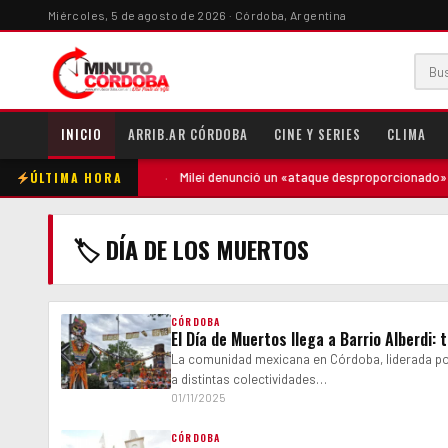
Miércoles, 5 de agosto de 2026 · Córdoba, Argentina
INICIO
ARRIB.AR CÓRDOBA
CINE Y SERIES
CLIMA
ÚLTIMA HORA
ntó contra la madre
·
Milei denunció un «ataque desproporcionado» de 
🏷 DÍA DE LOS MUERTOS
CÓRDOBA
El Día de Muertos llega a Barrio Alberdi
La comunidad mexicana en Córdoba, liderada por
a distintas colectividades…
01/11/2025
CÓRDOBA