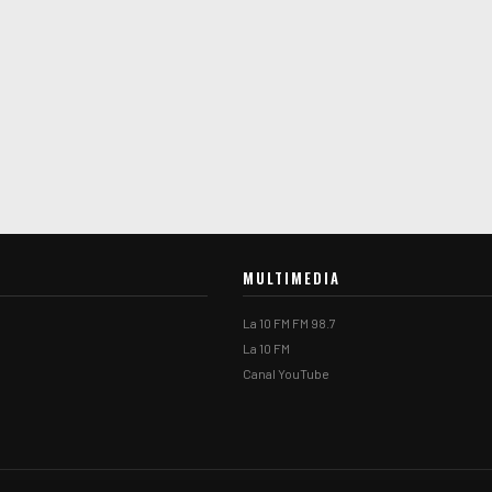
MULTIMEDIA
La 10 FM FM 98.7
La 10 FM
Canal YouTube