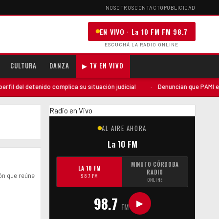
NOSOTROS
CONTACTO
PUBLICIDAD
EN VIVO · La 10 FM FM 98.7
ESCUCHÁ LA RADIO ONLINE
CULTURA
DANZA
▶ TV EN VIVO
l del detenido complica su situación judicial
·
Denuncian que PAMI envió 
Radio en Vivo
AL AIRE AHORA
La 10 FM
MINUTO CÓRDOBA
LA 10 FM
RADIO
ón que reúne
98.7 FM
ONLINE
98.7
▶
FM