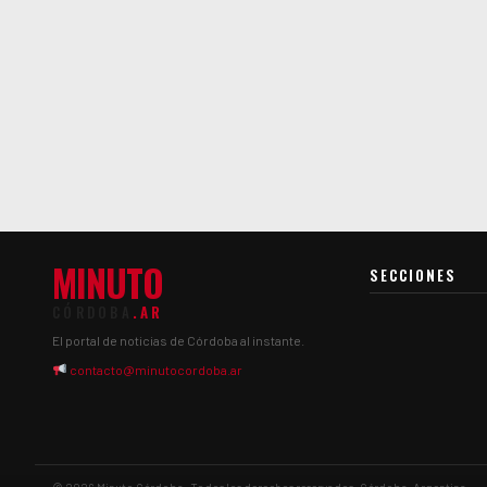
MINUTO
SECCIONES
CÓRDOBA
.AR
El portal de noticias de Córdoba al instante.
contacto@minutocordoba.ar