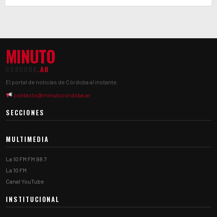
MINUTO
CÓRDOBA
.AR
El portal de noticias de Córdoba al instante.
contacto@minutocordoba.ar
SECCIONES
MULTIMEDIA
La 10 FM FM 98.7
La 10 FM
Canal YouTube
INSTITUCIONAL