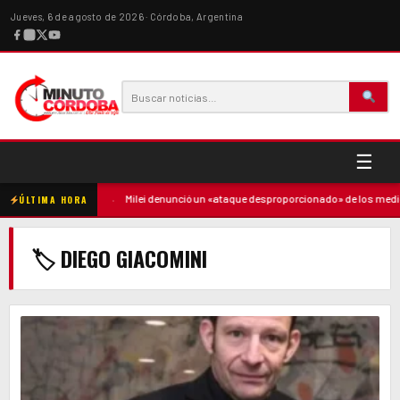
Jueves, 6 de agosto de 2026 · Córdoba, Argentina
☰
 contra la madre
·
Milei denunció un «ataque desproporcionado» de los medios 
ÚLTIMA HORA
🏷 DIEGO GIACOMINI