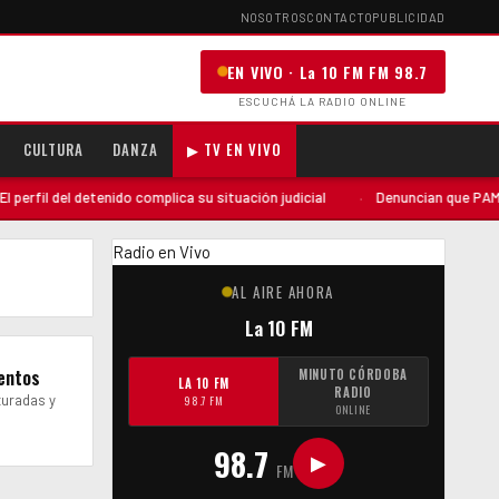
NOSOTROS
CONTACTO
PUBLICIDAD
EN VIVO · La 10 FM FM 98.7
ESCUCHÁ LA RADIO ONLINE
CULTURA
DANZA
▶ TV EN VIVO
fil del detenido complica su situación judicial
·
Denuncian que PAMI env
Radio en Vivo
AL AIRE AHORA
La 10 FM
mentos
MINUTO CÓRDOBA
LA 10 FM
RADIO
turadas y
98.7 FM
ONLINE
98.7
▶
FM