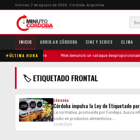
Viernes, 7 de agosto de 2026 · Córdoba, Argentina
INICIO
ARRIB.AR CÓRDOBA
CINE Y SERIES
CLIMA
ÚLTIMA HORA
apuntó contra la madre
·
Milei denunció un «ataque desproporcionado» d
🏷 ETIQUETADO FRONTAL
CÓRDOBA
Córdoba impulsa la Ley de Etiquetado par
La normativa, promovida por Fundeps, busca in
sodio en productos alimenticios,…
21/08/2025