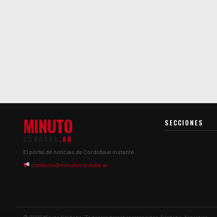
MINUTO
SECCIONES
CÓRDOBA
.AR
El portal de noticias de Córdoba al instante.
contacto@minutocordoba.ar