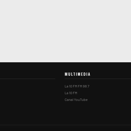
MULTIMEDIA
La 10 FM FM 98.7
La 10 FM
Canal YouTube