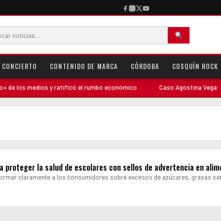
CONCIERTO
CONTENIDO DE MARCA
CÓRDOBA
COSQUÍN ROCK
e los medios y ratificó el rumbo económico
·
Caso Agostina Vega: El per
a proteger la salud de escolares con sellos de advertencia en ali
formar claramente a los consumidores sobre excesos de azúcares, grasas sa