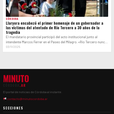
CÓRDOBA
Llaryora encabezó el primer homenaje de un gobernador a
las víctimas del atentado de Río Tercero a 30 años de la
tragedia
El mandatario provincial participó del acto institucional junto al
intendente Marcos Ferrer en el Paseo del Milagro. «Río Tercero nunca
bajó los…
03/11/2025
MINUTO
CÓRDOBA
.AR
El portal de noticias de Córdoba al instante.
contacto@minutocordoba.ar
SECCIONES