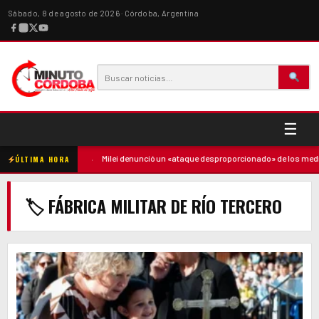
Sábado, 8 de agosto de 2026 · Córdoba, Argentina
☰
ó contra la madre
·
Milei denunció un «ataque desproporcionado» de los medios
ÚLTIMA HORA
🏷 FÁBRICA MILITAR DE RÍO TERCERO