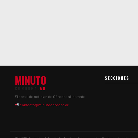
MINUTO
SECCIONES
CÓRDOBA
.AR
El portal de noticias de Córdoba al instante.
contacto@minutocordoba.ar