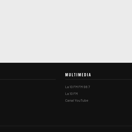
MULTIMEDIA
La 10 FM FM 98.7
La 10 FM
Canal YouTube