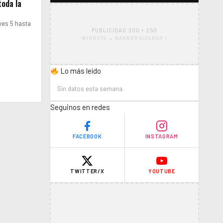
toda la
eves 5 hasta
PUBLICIDAD 300 × 250
WIDGETS → BANNER SIDEBAR 1
Lo más leído
…
Sin datos esta semana.
Seguinos en redes
FACEBOOK
INSTAGRAM
TWITTER/X
YOUTUBE