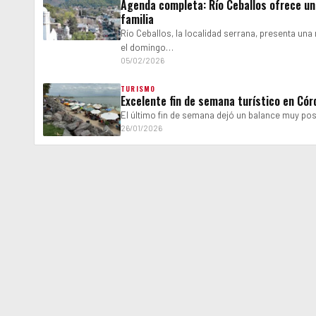
Agenda completa: Río Ceballos ofrece un 
familia
Río Ceballos, la localidad serrana, presenta una 
el domingo…
05/02/2026
TURISMO
Excelente fin de semana turístico en Có
El último fin de semana dejó un balance muy posi
26/01/2026