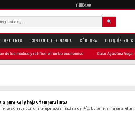
CONCIERTO
CONTENIDO DE MARCA
CÓRDOBA
COSQUÍN ROCK
e los medios y ratificó el rumbo económico
·
Caso Agostina Vega: El per
a a puro sol y bajas temperaturas
mente soleada con una temperatura máxima de 14°C. Durante la mañana, el am