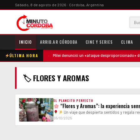
Sábado, 8 de agosto de 2026 · Córdoba, Argentina
INICIO
ARRIB.AR CÓRDOBA
CINE Y SERIES
CLIMA
ÚLTIMA HORA
tó contra la madre
·
Milei denunció un «ataque desproporcionado» de lo
🏷 FLORES Y AROMAS
EL PLANCITO PERFECTO
“Flores y Aromas”: la experiencia sen
Un viaje que despierta sentidos y regala r
05/10/2025