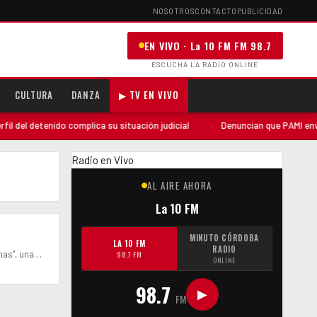
NOSOTROS
CONTACTO
PUBLICIDAD
EN VIVO · La 10 FM FM 98.7
ESCUCHÁ LA RADIO ONLINE
CULTURA
DANZA
▶ TV EN VIVO
del detenido complica su situación judicial
·
Denuncian que PAMI envió u
Radio en Vivo
AL AIRE AHORA
La 10 FM
MINUTO CÓRDOBA
LA 10 FM
RADIO
omas”, una…
98.7 FM
ONLINE
98.7
▶
FM