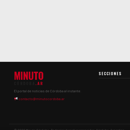
MINUTO
SECCIONES
CÓRDOBA
.AR
El portal de noticias de Córdoba al instante.
contacto@minutocordoba.ar