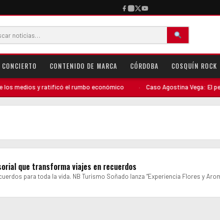
CONCIERTO
CONTENIDO DE MARCA
CÓRDOBA
COSQUÍN ROCK
s medios y ratificó el rumbo económico
·
Caso Agostina Vega: El perfil 
sorial que transforma viajes en recuerdos
ecuerdos para toda la vida. NB Turismo Soñado lanza “Experiencia Flores y Ar