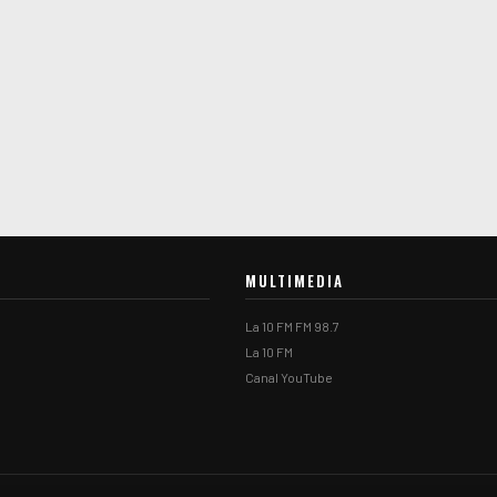
MULTIMEDIA
La 10 FM FM 98.7
La 10 FM
Canal YouTube