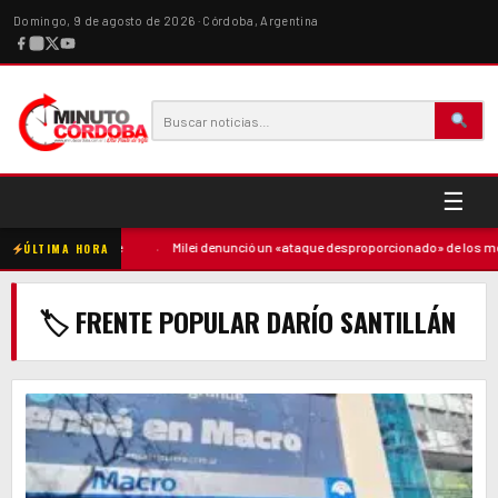
Domingo, 9 de agosto de 2026 · Córdoba, Argentina
☰
ntó contra la madre
·
Milei denunció un «ataque desproporcionado» de los medi
ÚLTIMA HORA
🏷 FRENTE POPULAR DARÍO SANTILLÁN