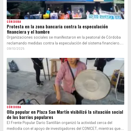
CÓRDOBA
Protesta en la zona bancaria contra la especulación
financiera y el hambre
Organizaciones sociales se manifestaron en la peatonal de Córdoba
reclamando medidas contra la especulación del sistema financiero.
Exigieron políticas para combatir el…
09/10/2025
CÓRDOBA
Olla popular en Plaza San Martín visibilizó la situación social
de los barrios populares
El Frente Popular Darío Santillán organizó la actividad cerca del
mediodía con el apoyo de investigadores del CONICET, mientras que