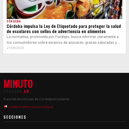
CÓRDOBA
Córdoba impulsa la Ley de Etiquetado para proteger la salud
de escolares con sellos de advertencia en alimentos
La normativa, promovida por Fundeps, busca informar claramente a
los consumidores sobre excesos de azúcares, grasas saturadas y
sodio en productos alimenticios,…
21/08/2025
MINUTO
CÓRDOBA
.AR
El portal de noticias de Córdoba al instante.
contacto@minutocordoba.ar
SECCIONES