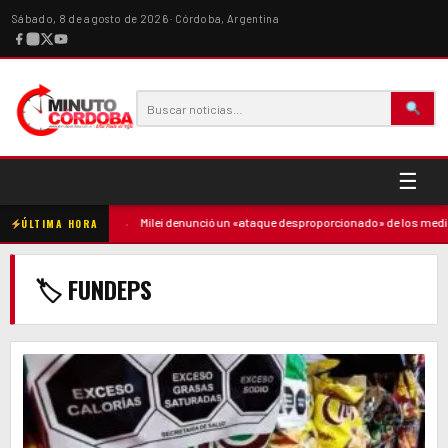
Sábado, 8 de agosto de 2026 · Córdoba, Argentina
☰
ó contra la madre
·
Milei denunció un «ataque desproporcionado» de los medios
ÚLTIMA HORA
🏷 FUNDEPS