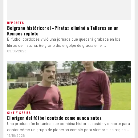
DEPORTES
Belgrano histórico: el «Pirata» eliminó a Talleres en un
Kempes repleto
El fútbol cordobés vivió una jornada que quedará grabada en los
libros de historia. Belgrano dio el golpe de gracia en el…
09/05/2026
CINE Y SERIES
El origen del fútbol contado como nunca antes
Una producción británica que combina historia, pasión y deporte para
contar cómo un grupo de pioneros cambió para siempre las reglas
del…
19/10/2025