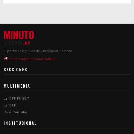
MINUTO
CÓRDOBA
.AR
El portal de noticias de Córdoba al instante.
contacto@minutocordoba.ar
SECCIONES
MULTIMEDIA
La 10 FM FM 98.7
La 10 FM
Canal YouTube
INSTITUCIONAL