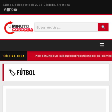
Sábado, 8 de agosto de 2026 · Córdoba, Argentina
☰
ó contra la madre
·
Milei denunció un «ataque desproporcionado» de los medios
ÚLTIMA HORA
🏷 FÚTBOL