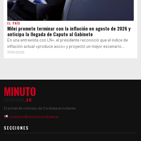
EL PAÍS
Milei promete terminar con la inflación en agosto de 2026 y
anticipa la llegada de Caputo al Gabinete
En una entrevista con LN+, el presidente reconoció que el índice de
inflación actual «produce asco» y proyectó un mejor escenario
legislativo…
17/10/2025
MINUTO
CÓRDOBA
.AR
El portal de noticias de Córdoba al instante.
contacto@minutocordoba.ar
SECCIONES