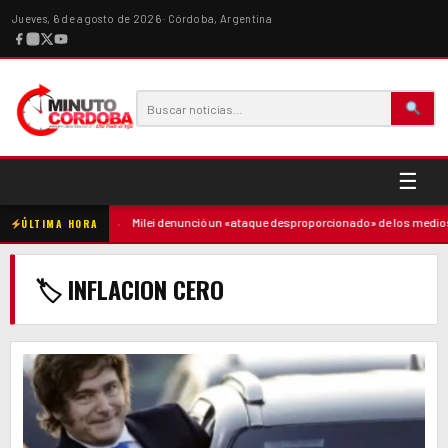
Jueves, 6 de agosto de 2026 · Córdoba, Argentina
☰
contra la madre
·
Milei denunció un «ataque desproporcionado» de los medios y
ÚLTIMA HORA
🏷 INFLACION CERO