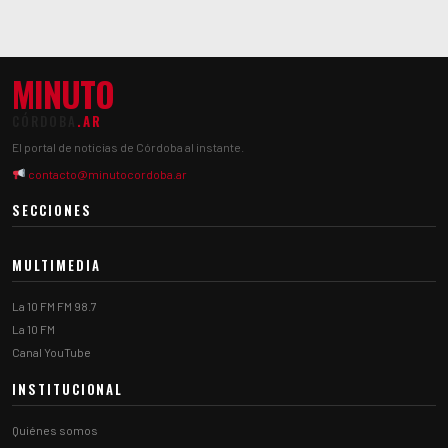
MINUTO
CÓRDOBA
.AR
El portal de noticias de Córdoba al instante.
contacto@minutocordoba.ar
SECCIONES
MULTIMEDIA
La 10 FM FM 98.7
La 10 FM
Canal YouTube
INSTITUCIONAL
Quiénes somos