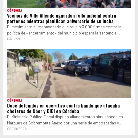
CÓRDOBA
Vecinos de Villa Allende aguardan fallo judicial contra
portones mientras planifican aniversario de su lucha
El movimiento autoconvocado que reunió 3.000 firmas contra la
política de «encerramiento» del municipio espera la sentencia
definitiva. Este sábado 13 proyectarán…
03/12/2025
CÓRDOBA
Doce detenidos en operativo contra banda que atacaba
choferes de Uber y DiDi en Córdoba
El Ministerio Público Fiscal dispuso allanamientos simultáneos en
Marqués de Sobremonte Anexo por una serie de emboscadas y
asaltos a conductores de…
09/09/2025