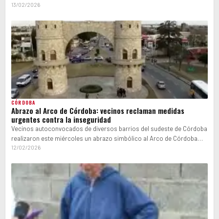
13/02/2026
CÓRDOBA
Abrazo al Arco de Córdoba: vecinos reclaman medidas
urgentes contra la inseguridad
Vecinos autoconvocados de diversos barrios del sudeste de Córdoba
realizaron este miércoles un abrazo simbólico al Arco de Córdoba
para exigir medidas…
12/02/2026