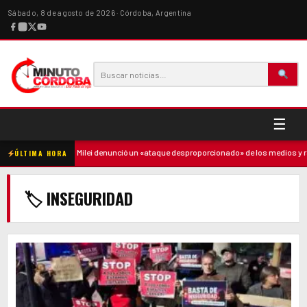
Sábado, 8 de agosto de 2026 · Córdoba, Argentina
☰
madre
·
Milei denunció un «ataque desproporcionado» de los medios y ratificó
ÚLTIMA HORA
🏷 INSEGURIDAD