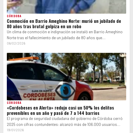
CÓRDOBA
Conmoción en Barrio Ameghino Norte: murió un jubilado de
80 años tras brutal golpiza en un robo
Un clima de conmoción e indignación se instaló en Barrio Ameghino
Norte tras el fallecimiento de un jubilado de 80 años que…
06/02/2026
CÓRDOBA
«Cordobeses en Alerta» redujo casi un 50% los delitos
prevenibles en un año y pasó de 7 a 144 barrios
El programa de seguridad ciudadana del gobierno de Córdoba cerró
2025 con cifras contundentes: alcanzó más de 106.000 usuarios
adheridos, cubrió 144…
19/01/2026