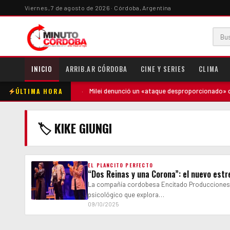
Viernes, 7 de agosto de 2026 · Córdoba, Argentina
INICIO
ARRIB.AR CÓRDOBA
CINE Y SERIES
CLIMA
ÚLTIMA HORA
ntó contra la madre
·
Milei denunció un «ataque desproporcionado» de 
🏷 KIKE GIUNGI
EL PLANCITO PERFECTO
“Dos Reinas y una Corona”: el nuevo est
La compañía cordobesa Encitado Producciones 
psicológico que explora…
09/10/2025