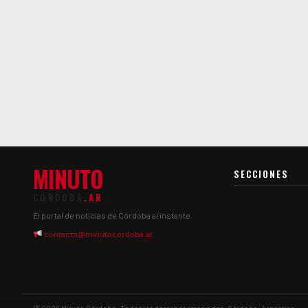
MINUTO
SECCIONES
CÓRDOBA
.AR
El portal de noticias de Córdoba al instante.
contacto@minutocordoba.ar