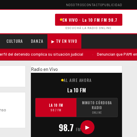
NOSOTROS
CONTACTO
PUBLICIDAD
EN VIVO · La 10 FM FM 98.7
ESCUCHÁ LA RADIO ONLINE
CULTURA
DANZA
▶ TV EN VIVO
l del detenido complica su situación judicial
·
Denuncian que PAMI envió 
Radio en Vivo
AL AIRE AHORA
La 10 FM
MINUTO CÓRDOBA
LA 10 FM
RADIO
enso
98.7 FM
ONLINE
98.7
▶
FM