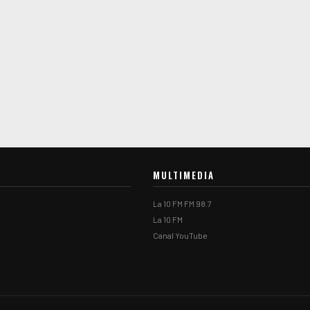
MULTIMEDIA
La 10 FM FM 98.7
La 10 FM
Canal YouTube