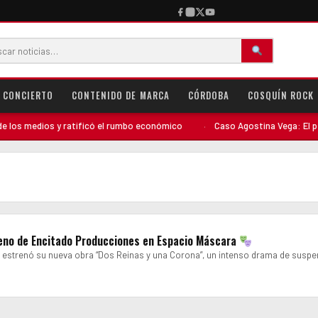
CONCIERTO
CONTENIDO DE MARCA
CÓRDOBA
COSQUÍN ROCK
los medios y ratificó el rumbo económico
·
Caso Agostina Vega: El perfi
reno de Encitado Producciones en Espacio Máscara
estrenó su nueva obra “Dos Reinas y una Corona”, un intenso drama de susp