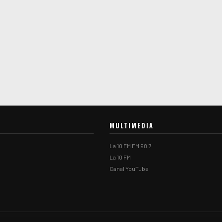
MULTIMEDIA
La 10 FM FM 98.7
La 10 FM
Canal YouTube