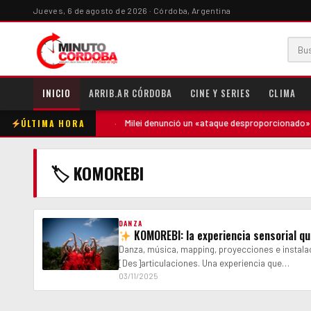
Jueves, 6 de agosto de 2026 · Córdoba, Argentina
INICIO
ARRIB.AR CÓRDOBA
CINE Y SERIES
CLIMA
ÚLTIMA HORA
ntó contra la madre
·
Milei denunció un «ataque desproporcionado» de 
🏷 KOMOREBI
DANZA
KOMOREBI: la experiencia sensorial qu
Danza, música, mapping, proyecciones e instala
[Des]articulaciones. Una experiencia que…
03/11/2025