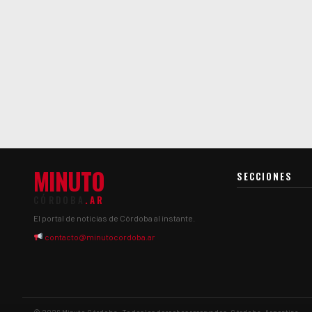
MINUTO
SECCIONES
CÓRDOBA
.AR
El portal de noticias de Córdoba al instante.
contacto@minutocordoba.ar