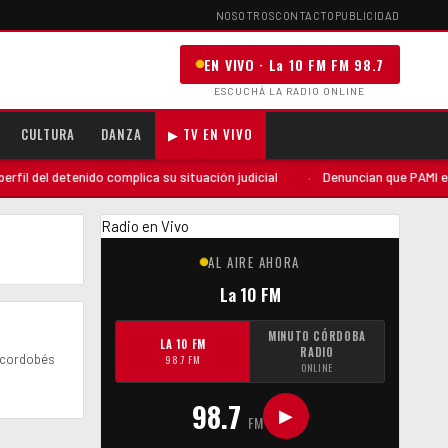
NOSOTROS
CONTACTO
PUBLICIDAD
EN VIVO · La 10 FM FM 98.7
ESCUCHÁ LA RADIO ONLINE
CULTURA
DANZA
▶ TV EN VIVO
l del detenido complica su situación judicial
·
Denuncian que PAMI envió
Radio en Vivo
AL AIRE AHORA
La 10 FM
MINUTO CÓRDOBA
LA 10 FM
RADIO
o cordobés
98.7 FM
ONLINE
98.7
▶
FM