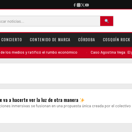
CONCIERTO
CONTENIDO DE MARCA
CÓRDOBA
COSQUÍN ROCK
los medios y ratificó el rumbo económico
·
Caso Agostina Vega: El perfi
e va a hacerte ver la luz de otra manera
ciones inmersivas se fusionan en una propuesta única creada por el colectiv