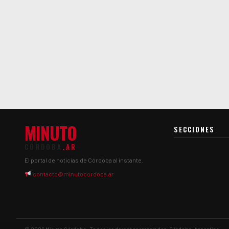
MINUTO
SECCIONES
CÓRDOBA
.AR
El portal de noticias de Córdoba al instante.
contacto@minutocordoba.ar