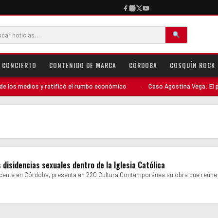
CONCIERTO
CONTENIDO DE MARCA
CÓRDOBA
COSQUÍN ROCK
os medios y ratificó el rumbo económico
·
Caso Agostina Vega: El perfil
s disidencias sexuales dentro de la Iglesia Católica
ocente en Córdoba, presenta en 220 Cultura Contemporánea su obra que reúne