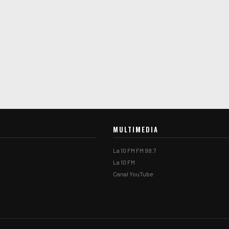
MULTIMEDIA
La 10 FM FM 98.7
La 10 FM
Canal YouTube