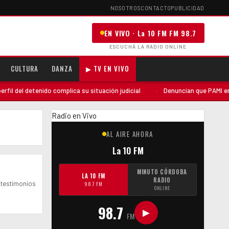
NOSOTROS
CONTACTO
PUBLICIDAD
EN VIVO · La 10 FM FM 98.7
ESCUCHÁ LA RADIO ONLINE
CULTURA
DANZA
▶ TV EN VIVO
 del detenido complica su situación judicial
·
Denuncian que PAMI envió 
Radio en Vivo
AL AIRE AHORA
La 10 FM
MINUTO CÓRDOBA
LA 10 FM
RADIO
 testimonios
98.7 FM
ONLINE
98.7
▶
FM