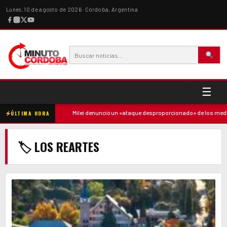
Lunes, 10 de agosto de 2026 · Córdoba, Argentina
☰
 contra la madre
·
Milei denunció un «ataque desproporcionado» de los medios 
ÚLTIMA HORA
🏷 LOS REARTES