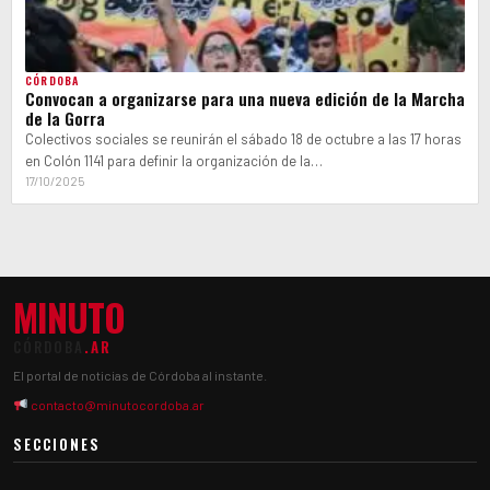
CÓRDOBA
Convocan a organizarse para una nueva edición de la Marcha
de la Gorra
Colectivos sociales se reunirán el sábado 18 de octubre a las 17 horas
en Colón 1141 para definir la organización de la…
17/10/2025
MINUTO
CÓRDOBA
.AR
El portal de noticias de Córdoba al instante.
contacto@minutocordoba.ar
SECCIONES