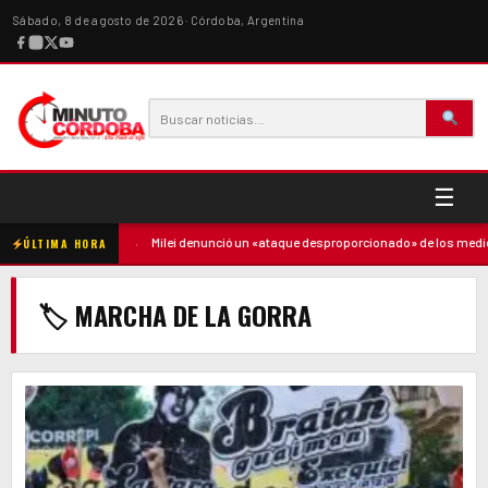
Sábado, 8 de agosto de 2026 · Córdoba, Argentina
☰
 contra la madre
·
Milei denunció un «ataque desproporcionado» de los medios
ÚLTIMA HORA
🏷 MARCHA DE LA GORRA