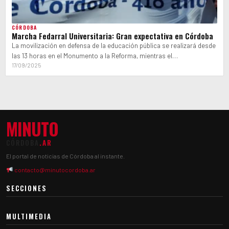
CÓRDOBA
Marcha Fedarral Universitaria: Gran expectativa en Córdoba
La movilización en defensa de la educación pública se realizará desde
las 13 horas en el Monumento a la Reforma, mientras el…
17/09/2025
MINUTO
CÓRDOBA
.AR
El portal de noticias de Córdoba al instante.
contacto@minutocordoba.ar
SECCIONES
MULTIMEDIA