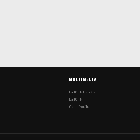
MULTIMEDIA
La 10 FM FM 98.7
La 10 FM
Canal YouTube