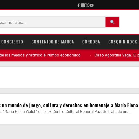
CONCIERTO
CONTENIDO DE MARCA
CÓRDOBA
COSQUÍN ROCK
os medios y ratificó el rumbo económico
·
Caso Agostina Vega: El perfil
: un mundo de juego, cultura y derechos en homenaje a María Elena
s “María Elena Walsh” en el ex Centro Cultural General Paz. Se trata de un…