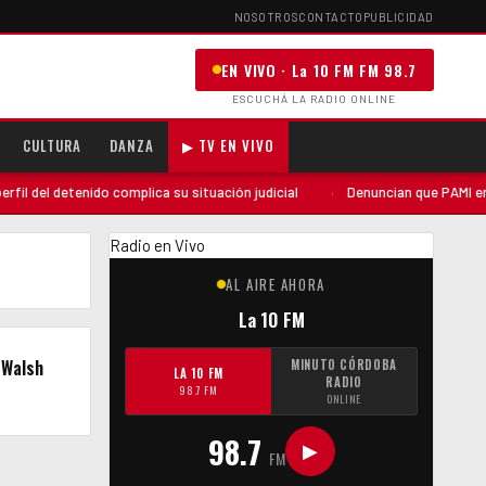
NOSOTROS
CONTACTO
PUBLICIDAD
EN VIVO · La 10 FM FM 98.7
ESCUCHÁ LA RADIO ONLINE
CULTURA
DANZA
▶ TV EN VIVO
 del detenido complica su situación judicial
·
Denuncian que PAMI envió 
Radio en Vivo
AL AIRE AHORA
La 10 FM
 Walsh
MINUTO CÓRDOBA
LA 10 FM
RADIO
98.7 FM
ONLINE
98.7
▶
FM