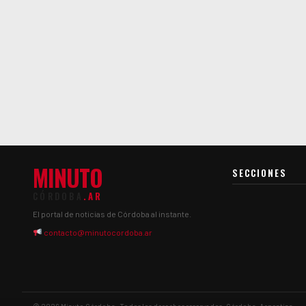
MINUTO
SECCIONES
CÓRDOBA
.AR
El portal de noticias de Córdoba al instante.
contacto@minutocordoba.ar