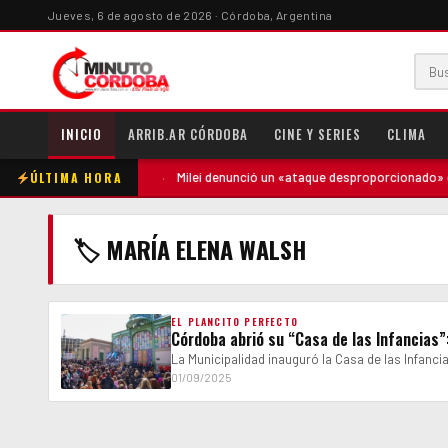
Jueves, 6 de agosto de 2026 · Córdoba, Argentina
INICIO
ARRIB.AR CÓRDOBA
CINE Y SERIES
CLIMA
ÚLTIMA HORA
ntó contra la madre
·
Milei denunció un «ataque desproporcionado» de l
🏷 MARÍA ELENA WALSH
EL PLANCITO PERFECTO
Córdoba abrió su “Casa de las Infancias”
La Municipalidad inauguró la Casa de las Infancia
01/09/2025