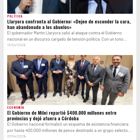
POLÍTICA
Llaryora confronta al Gobierno: «Dejen de esconder la cara,
han abandonado a los abuelos»
El gobernador Martín Llaryora salió al ataque contra el Gobierno
nacional en un discurso cargado de tensión política. Con un tono
encendido…
13/04/2026
ECONOMÍA
El Gobierno de Milei repartió $400.000 millones entre
provincias y dejó afuera a Córdoba
El Gobierno nacional formalizó un esquema de asistencia financiera
por hasta 400.000 millones de pesos destinado a un grupo selecto
de provincias…
07/04/2026