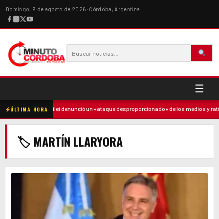
Domingo, 9 de agosto de 2026 · Córdoba, Argentina
☰
re
·
Milei denunció un «ataque desproporcionado» de los medios y ratificó el
ÚLTIMA HORA
🏷 MARTÍN LLARYORA