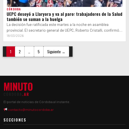
CÓRDOBA
UEPC desoyó a Llaryora y va al paro: trabajadores de la Salud
también se suman a la huelga
La decisión fue ratificada este martes a la noche en asamblea
provincial. El secretario general de UEPC, Roberto Cristalli, confirmó a
Cadena…
18/03/2026
Paginación
1
2
…
5
Siguiente →
de
entradas
MINUTO
CÓRDOBA
.AR
El portal de noticias de Córdoba al instante.
contacto@minutocordoba.ar
SECCIONES