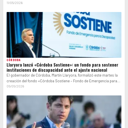
de…
11/05/2026
CÓRDOBA
Llaryora lanzó «Córdoba Sostiene»: un fondo para sostener
instituciones de discapacidad ante el ajuste nacional
El gobernador de Córdoba, Martín Llaryora, formalizó este martes la
creación del fondo «Córdoba Sostiene – Fondo de Emergencia para
Discapacidad», dotado…
05/05/2026