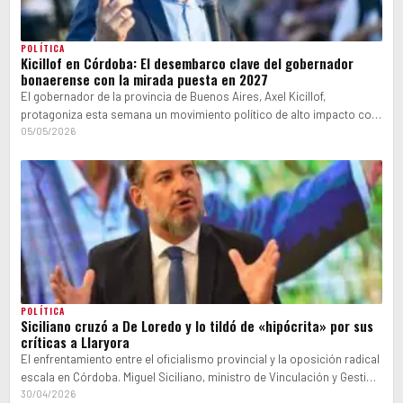
POLÍTICA
Kicillof en Córdoba: El desembarco clave del gobernador
bonaerense con la mirada puesta en 2027
El gobernador de la provincia de Buenos Aires, Axel Kicillof,
protagoniza esta semana un movimiento político de alto impacto con
su llegada…
05/05/2026
POLÍTICA
Siciliano cruzó a De Loredo y lo tildó de «hipócrita» por sus
críticas a Llaryora
El enfrentamiento entre el oficialismo provincial y la oposición radical
escala en Córdoba. Miguel Siciliano, ministro de Vinculación y Gestión
Institucional del…
30/04/2026