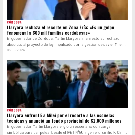
CÓRDOBA
Llaryora rechaza el recorte en Zona Fría: «Es un golpe
fenomenal a 600 mil familias cordobesas»
El gobernador de Córdoba, Martín Llaryora, manifestó su rechazo
absoluto al proyecto de ley impulsado por la gestión de Javier Milei
que…
18/05/2026
CÓRDOBA
Llaryora enfrentó a Milei por el recorte a las escuelas
técnicas y anunció un fondo provincial de $2.000 millones
El gobernador Martín Llaryora eligió un escenario con carga
simbólica para dar pelea. Desde el IPET N°50 Ingeniero Emilio F. Olmos