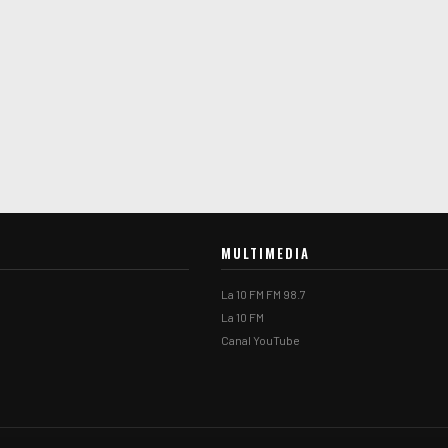
MULTIMEDIA
La 10 FM FM 98.7
La 10 FM
Canal YouTube