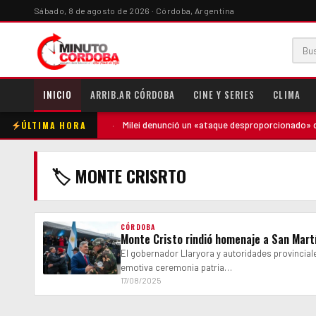
Sábado, 8 de agosto de 2026 · Córdoba, Argentina
INICIO
ARRIB.AR CÓRDOBA
CINE Y SERIES
CLIMA
ÚLTIMA HORA
tó contra la madre
·
Milei denunció un «ataque desproporcionado» de l
🏷 MONTE CRISRTO
CÓRDOBA
Monte Cristo rindió homenaje a San Martí
El gobernador Llaryora y autoridades provinciale
emotiva ceremonia patria…
17/08/2025