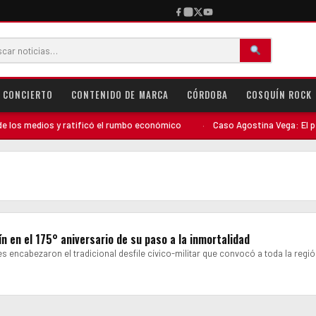
CONCIERTO
CONTENIDO DE MARCA
CÓRDOBA
COSQUÍN ROCK
os medios y ratificó el rumbo económico
·
Caso Agostina Vega: El perfil
n en el 175° aniversario de su paso a la inmortalidad
s encabezaron el tradicional desfile cívico-militar que convocó a toda la regi