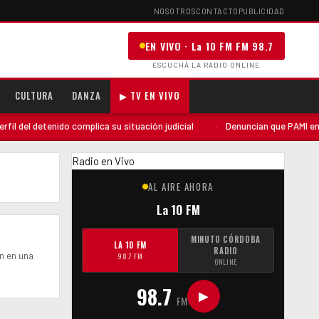
NOSOTROS
CONTACTO
PUBLICIDAD
EN VIVO · La 10 FM FM 98.7
ESCUCHÁ LA RADIO ONLINE
CULTURA
DANZA
▶ TV EN VIVO
 del detenido complica su situación judicial
·
Denuncian que PAMI envió 
Radio en Vivo
AL AIRE AHORA
La 10 FM
MINUTO CÓRDOBA
LA 10 FM
RADIO
ón en una
98.7 FM
ONLINE
98.7
▶
FM