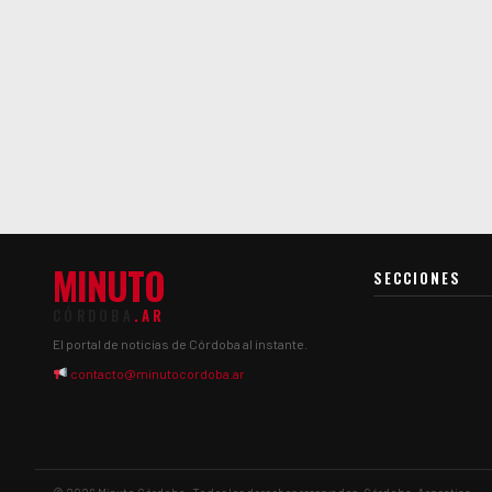
MINUTO
SECCIONES
CÓRDOBA
.AR
El portal de noticias de Córdoba al instante.
contacto@minutocordoba.ar