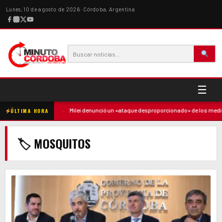
Lunes, 10 de agosto de 2026 · Córdoba, Argentina
☰
ó contra la madre
·
Milei denunció un «ataque desproporcionado» de los medios
ÚLTIMA HORA
🏷 MOSQUITOS