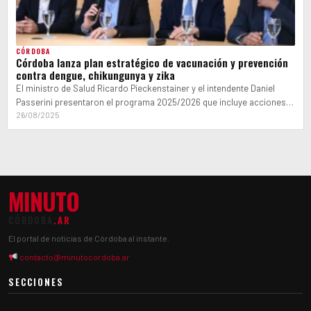
CÓRDOBA
Córdoba lanza plan estratégico de vacunación y prevención
contra dengue, chikungunya y zika
El ministro de Salud Ricardo Pieckenstainer y el intendente Daniel
Passerini presentaron el programa 2025/2026 que incluye acciones
coordinadas de vacunación, descacharrado,…
26/08/2025
MINUTO
CÓRDOBA
.AR
El portal de noticias de Córdoba al instante.
contacto@minutocordoba.ar
SECCIONES