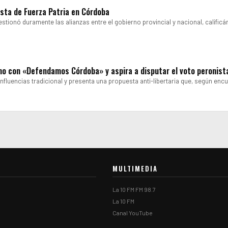
ista de Fuerza Patria en Córdoba
estionó duramente las alianzas entre el gobierno provincial y nacional, calific
smo con «Defendamos Córdoba» y aspira a disputar el voto peronist
influencias tradicional y presenta una propuesta anti-libertaria que, según enc
MULTIMEDIA
La 10 FM FM 98.7
La 10 FM
Canal YouTube