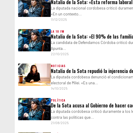
Natalia de la Sota: «Esta reforma labora
La diputada nacional cordobesa criticó duramen
«En un contexto…
11/12/2025
LA 10 FM
Natalia de la Sota: «El 90% de las famil
La candidata de Defendamos Córdoba criticó dura
Apunta…
22/10/2025
NOTICIAS
Natalia de la Sota repudió la injerencia 
La diputada cordobesa denunció el condicionamie
electoral de Milei. «Es una…
14/10/2025
POLÍTICA
De la Sota acusa al Gobierno de hacer cae
La diputada cordobesa criticó duramente a los l
contra las políticas que…
21/08/2025