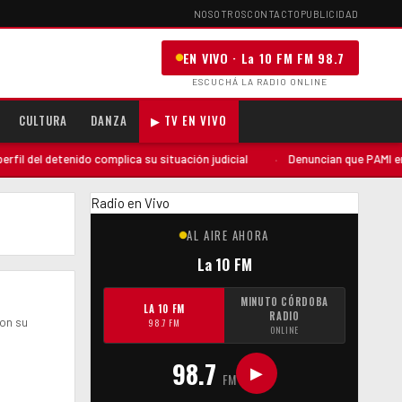
NOSOTROS
CONTACTO
PUBLICIDAD
EN VIVO · La 10 FM FM 98.7
ESCUCHÁ LA RADIO ONLINE
CULTURA
DANZA
▶ TV EN VIVO
 del detenido complica su situación judicial
·
Denuncian que PAMI envió 
Radio en Vivo
AL AIRE AHORA
La 10 FM
MINUTO CÓRDOBA
LA 10 FM
RADIO
con su
98.7 FM
ONLINE
98.7
▶
FM