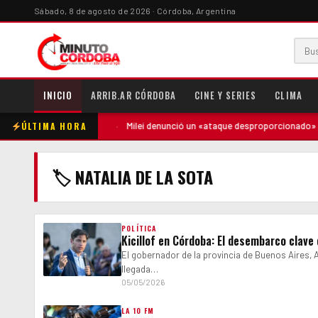
Sábado, 8 de agosto de 2026 · Córdoba, Argentina
INICIO
ARRIB.AR CÓRDOBA
CINE Y SERIES
CLIMA
ÚLTIMA HORA
ntó contra la madre
·
Milei denunció un «ataque desproporcionado» de l
🏷 NATALIA DE LA SOTA
POLÍTICA
Kicillof en Córdoba: El desembarco clav
El gobernador de la provincia de Buenos Aires, 
llegada…
05/05/2026
LA 10 FM