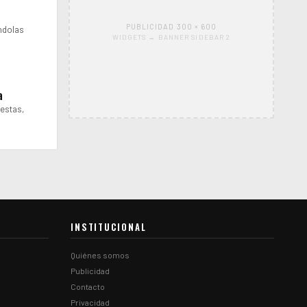
PUBLICIDAD 300 × 600
ándolas
WIDGETS → BANNER SIDEBAR 2
a
uestas,
INSTITUCIONAL
Quiénes somos
Publicidad
Contacto
Privacidad