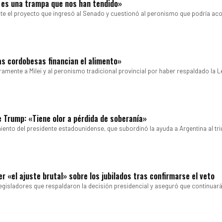
l es una trampa que nos han tendido»
te el proyecto que ingresó al Senado y cuestionó al peronismo que podría ac
ias cordobesas financian el alimento»
mente a Milei y al peronismo tradicional provincial por haber respaldado la L
de Trump: «Tiene olor a pérdida de soberanía»
nto del presidente estadounidense, que subordinó la ayuda a Argentina al tri
r «el ajuste brutal» sobre los jubilados tras confirmarse el veto
egisladores que respaldaron la decisión presidencial y aseguró que continuar