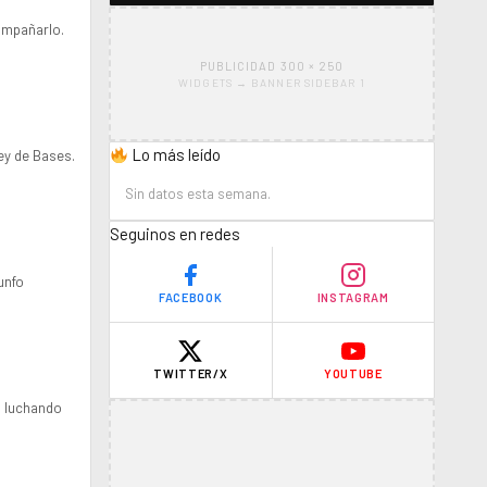
ompañarlo.
PUBLICIDAD 300 × 250
WIDGETS → BANNER SIDEBAR 1
Lo más leído
ey de Bases.
Sin datos esta semana.
Seguinos en redes
unfo
FACEBOOK
INSTAGRAM
TWITTER/X
YOUTUBE
á luchando