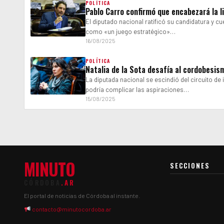
POLÍTICA
Pablo Carro confirmó que encabezará la l
El diputado nacional ratificó su candidatura y cu
como «un juego estratégico»…
16/08/2025
POLÍTICA
Natalia de la Sota desafía al cordobesi
La diputada nacional se escindió del circuito de 
podría complicar las aspiraciones…
15/08/2025
MINUTO
SECCIONES
CÓRDOBA
.AR
El portal de noticias de Córdoba al instante.
contacto@minutocordoba.ar