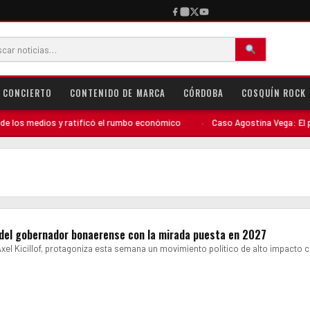
CONCIERTO
CONTENIDO DE MARCA
CÓRDOBA
COSQUÍN ROCK
os medios y ratificó el rumbo económico
·
Caso Agostina Vega: El perfil
e del gobernador bonaerense con la mirada puesta en 2027
Axel Kicillof, protagoniza esta semana un movimiento político de alto impacto 