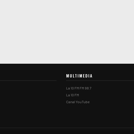
MULTIMEDIA
La 10 FM FM 98.7
La 10 FM
Canal YouTube