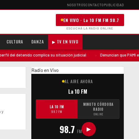
NOSOTROS
CONTACTO
PUBLICIDAD
EN VIVO · La 10 FM FM 98.7
ESCUCHÁ LA RADIO ONLINE
CULTURA
DANZA
▶ TV EN VIVO
l del detenido complica su situación judicial
·
Denuncian que PAMI envió
Radio en Vivo
AL AIRE AHORA
La 10 FM
MINUTO CÓRDOBA
LA 10 FM
RADIO
 y
98.7 FM
ONLINE
98.7
▶
FM