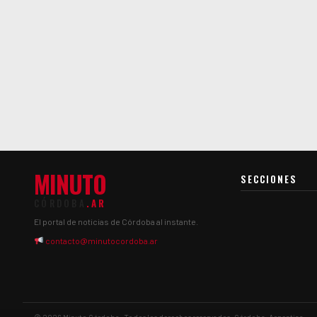
MINUTO
SECCIONES
CÓRDOBA
.AR
El portal de noticias de Córdoba al instante.
contacto@minutocordoba.ar