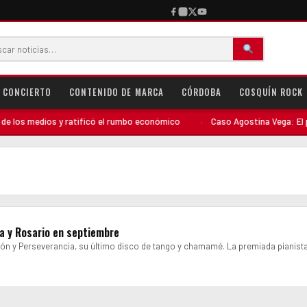
CONCIERTO
CONTENIDO DE MARCA
CÓRDOBA
COSQUÍN ROCK
los medios y ratificó el rumbo económico
·
Caso Agostina Vega: El perfi
a y Rosario en septiembre
ión y Perseverancia, su último disco de tango y chamamé. La premiada pianista