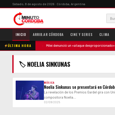
Sábado, 8 de agosto de 2026 · Córdoba, Argentina
INICIO
ARRIB.AR CÓRDOBA
CINE Y SERIES
CLIMA
ÚLTIMA HORA
ntó contra la madre
·
Milei denunció un «ataque desproporcionado» de 
🏷 NOELIA SINKUNAS
MÚSICA
Noelia Sinkunas se presentará en Córdob
La revelación de los Premios Gardel gira con Un
compositora Noelia…
02/09/2025