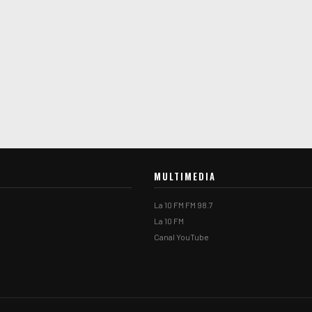
MULTIMEDIA
La 10 FM FM 98.7
La 10 FM
Canal YouTube