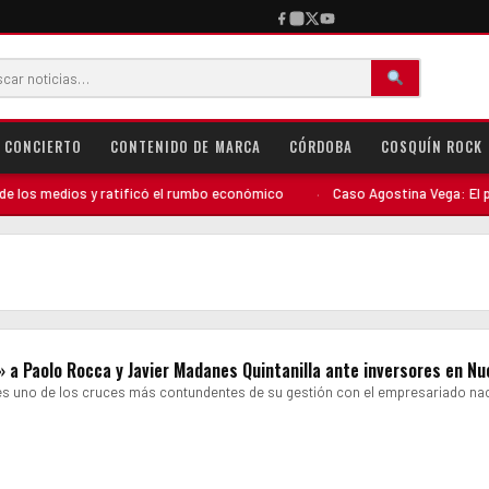
CONCIERTO
CONTENIDO DE MARCA
CÓRDOBA
COSQUÍN ROCK
os medios y ratificó el rumbo económico
·
Caso Agostina Vega: El perfil
» a Paolo Rocca y Javier Madanes Quintanilla ante inversores en Nu
tes uno de los cruces más contundentes de su gestión con el empresariado nac