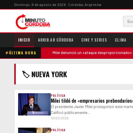
Domingo, 9 de agosto de 2026 · Córdoba, Argentina
INICIO
ARRIB.AR CÓRDOBA
CINE Y SERIES
CLIMA
ÚLTIMA HORA
ntó contra la madre
·
Milei denunció un «ataque desproporcionado» de l
🏷 NUEVA YORK
POLÍTICA
Milei tildó de «empresarios prebendarios
El presidente Javier Milei protagonizó este mar
Calificó públicamente…
10/03/2026
POLÍTICA