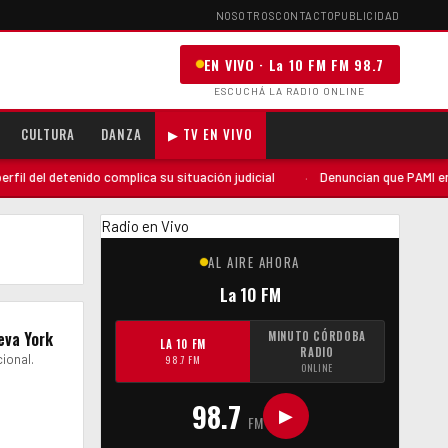
NOSOTROS
CONTACTO
PUBLICIDAD
EN VIVO · La 10 FM FM 98.7
ESCUCHÁ LA RADIO ONLINE
CULTURA
DANZA
▶ TV EN VIVO
 del detenido complica su situación judicial
·
Denuncian que PAMI envió 
Radio en Vivo
AL AIRE AHORA
La 10 FM
eva York
MINUTO CÓRDOBA
LA 10 FM
RADIO
ional.
98.7 FM
ONLINE
98.7
▶
FM