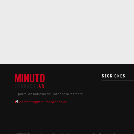
MINUTO
SECCIONES
CÓRDOBA
.AR
El portal de noticias de Córdoba al instante.
contacto@minutocordoba.ar