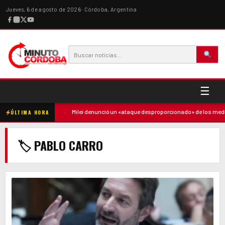
Jueves, 6 de agosto de 2026 · Córdoba, Argentina
☰
 contra la madre
·
Milei denunció un «ataque desproporcionado» de los medios 
ÚLTIMA HORA
🏷 PABLO CARRO