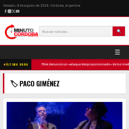
Sábado, 8 de agosto de 2026 · Córdoba, Argentina
☰
ó contra la madre
·
Milei denunció un «ataque desproporcionado» de los medio
ÚLTIMA HORA
🏷 PACO GIMÉNEZ