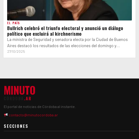
EL PAÍS
Bullrich celebró el triunfo electoral y anunció un diálogo
político que excluirá al kirchnerismo
La ministra de Seguridad y senadora electa por la Ciudad de Buenos
Aires destacó los resultados de las elecciones del domingo y…
27/10/2025
MINUTO
CÓRDOBA
.AR
El portal de noticias de Córdoba al instante.
contacto@minutocordoba.ar
SECCIONES