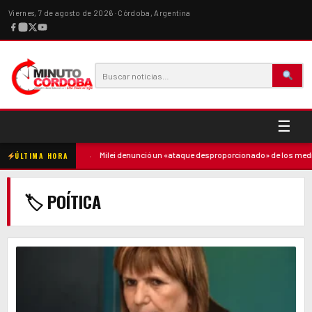
Viernes, 7 de agosto de 2026 · Córdoba, Argentina
☰
ó contra la madre
·
Milei denunció un «ataque desproporcionado» de los medio
ÚLTIMA HORA
🏷 POÍTICA