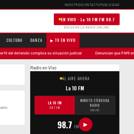
NOSOTROS
CONTACTO
PUBLICIDAD
EN VIVO · La 10 FM FM 98.7
ESCUCHÁ LA RADIO ONLINE
CULTURA
DANZA
▶ TV EN VIVO
 del detenido complica su situación judicial
·
Denuncian que PAMI envió 
Radio en Vivo
AL AIRE AHORA
La 10 FM
MINUTO CÓRDOBA
LA 10 FM
RADIO
rbano
98.7 FM
ONLINE
98.7
▶
FM