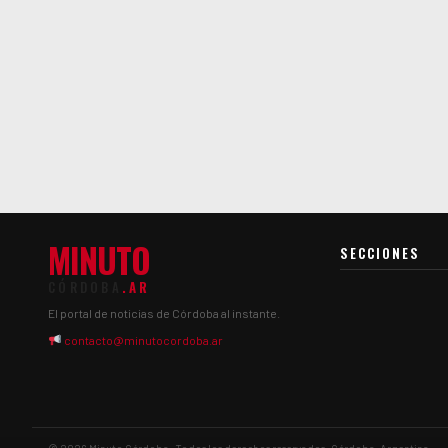
MINUTO
SECCIONES
CÓRDOBA
.AR
El portal de noticias de Córdoba al instante.
contacto@minutocordoba.ar