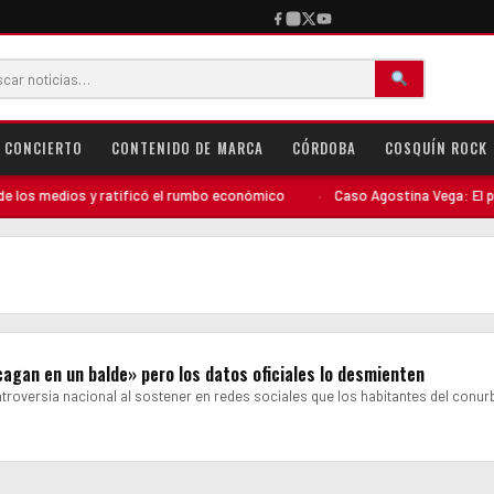
CONCIERTO
CONTENIDO DE MARCA
CÓRDOBA
COSQUÍN ROCK
os medios y ratificó el rumbo económico
·
Caso Agostina Vega: El perfil
agan en un balde» pero los datos oficiales lo desmienten
roversia nacional al sostener en redes sociales que los habitantes del conu