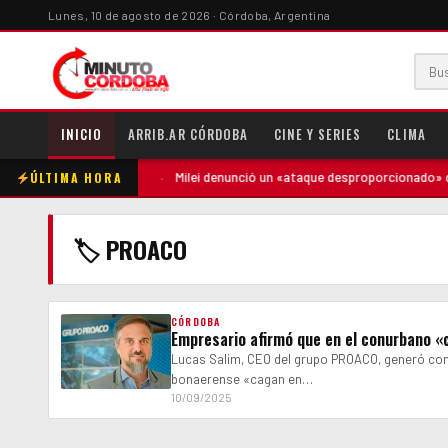
Lunes, 10 de agosto de 2026 · Córdoba, Argentina
INICIO
ARRIB.AR CÓRDOBA
CINE Y SERIES
CLIMA
ÚLTIMA HORA
ntó contra la madre
·
Milei denunció un «ataque desproporcionado» de l
🏷 PROACO
CÓRDOBA
Empresario afirmó que en el conurbano «c
Lucas Salim, CEO del grupo PROACO, generó cont
bonaerense «cagan en…
10/09/2025