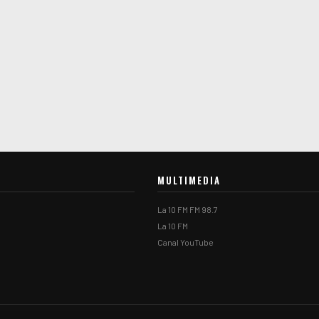
MULTIMEDIA
La 10 FM FM 98.7
La 10 FM
Canal YouTube