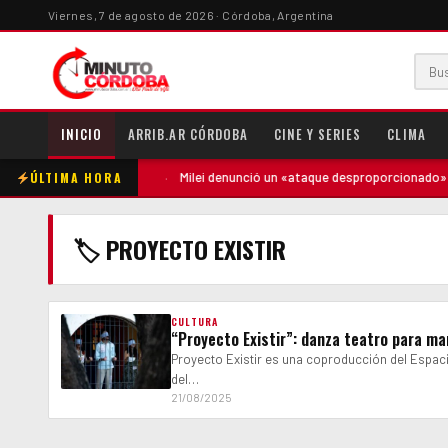
Viernes, 7 de agosto de 2026 · Córdoba, Argentina
INICIO
ARRIB.AR CÓRDOBA
CINE Y SERIES
CLIMA
ÚLTIMA HORA
ntó contra la madre
·
Milei denunció un «ataque desproporcionado» de 
🏷 PROYECTO EXISTIR
CULTURA
“Proyecto Existir”: danza teatro para m
Proyecto Existir es una coproducción del Espac
del…
21/08/2025