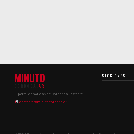
MINUTO
SECCIONES
CÓRDOBA
.AR
El portal de noticias de Córdoba al instante.
contacto@minutocordoba.ar