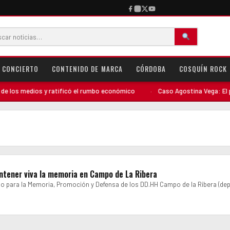
CONCIERTO
CONTENIDO DE MARCA
CÓRDOBA
COSQUÍN ROCK
los medios y ratificó el rumbo económico
·
Caso Agostina Vega: El perfi
antener viva la memoria en Campo de La Ribera
io para la Memoria, Promoción y Defensa de los DD.HH Campo de la Ribera (de