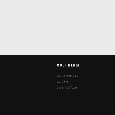
MULTIMEDIA
La 10 FM FM 98.7
La 10 FM
Canal YouTube