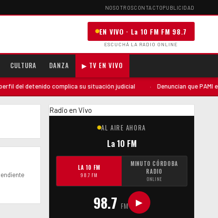
NOSOTROS
CONTACTO
PUBLICIDAD
EN VIVO · La 10 FM FM 98.7
ESCUCHÁ LA RADIO ONLINE
CULTURA
DANZA
▶ TV EN VIVO
l del detenido complica su situación judicial
·
Denuncian que PAMI envió
Radio en Vivo
AL AIRE AHORA
La 10 FM
MINUTO CÓRDOBA
LA 10 FM
RADIO
pendiente
98.7 FM
ONLINE
98.7
▶
FM