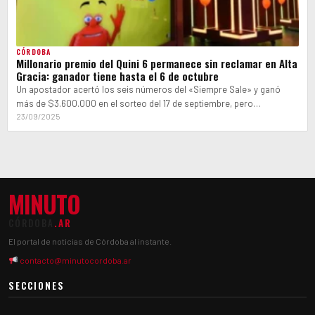
CÓRDOBA
Millonario premio del Quini 6 permanece sin reclamar en Alta
Gracia: ganador tiene hasta el 6 de octubre
Un apostador acertó los seis números del «Siempre Sale» y ganó
más de $3.600.000 en el sorteo del 17 de septiembre, pero…
23/09/2025
MINUTO
CÓRDOBA
.AR
El portal de noticias de Córdoba al instante.
contacto@minutocordoba.ar
SECCIONES