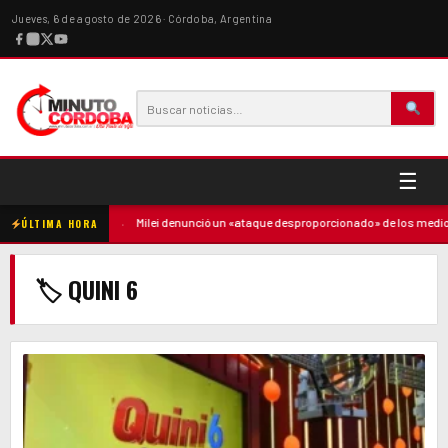
Jueves, 6 de agosto de 2026 · Córdoba, Argentina
☰
 contra la madre
·
Milei denunció un «ataque desproporcionado» de los medios 
ÚLTIMA HORA
🏷 QUINI 6