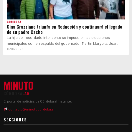
CÓRDOBA
Gina Grazziano triunfa en Reducción y continuará el legado
de su padre Cacho
La hija del recordado intendente se impuso en las elecciones
municipales con el respaldo del gobernador Martín Llaryora, Juan
Schiaretti y el…
13/10/2025
MINUTO
CÓRDOBA
.AR
El portal de noticias de Córdoba al instante.
contacto@minutocordoba.ar
SECCIONES