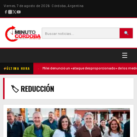
Viernes, 7 de agosto de 2026 · Córdoba, Argentina
☰
 contra la madre
·
Milei denunció un «ataque desproporcionado» de los medios
ÚLTIMA HORA
🏷 REDUCCIÓN