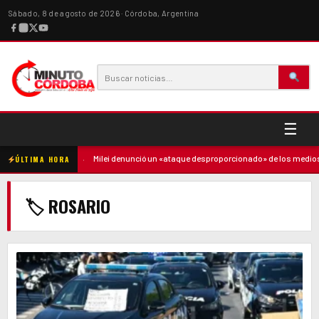
Sábado, 8 de agosto de 2026 · Córdoba, Argentina
☰
a la madre
·
Milei denunció un «ataque desproporcionado» de los medios y rat
ÚLTIMA HORA
🏷 ROSARIO