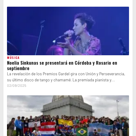
MÚSICA
Noelia Sinkunas se presentará en Córdoba y Rosario en
septiembre
La revelación de los Premios Gardel gira con Unión y Perseverancia,
su último disco de tango y chamamé. La premiada pianista y
compositora Noelia…
02/09/2025