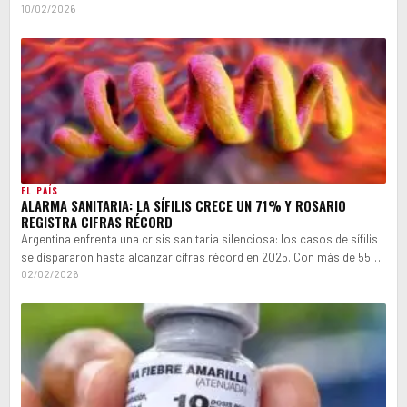
protesta…
10/02/2026
EL PAÍS
ALARMA SANITARIA: LA SÍFILIS CRECE UN 71% Y ROSARIO
REGISTRA CIFRAS RÉCORD
Argentina enfrenta una crisis sanitaria silenciosa: los casos de sífilis
se dispararon hasta alcanzar cifras récord en 2025. Con más de 55…
02/02/2026