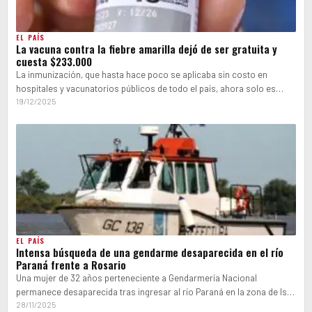
EL PAÍS
La vacuna contra la fiebre amarilla dejó de ser gratuita y
cuesta $233.000
La inmunización, que hasta hace poco se aplicaba sin costo en
hospitales y vacunatorios públicos de todo el país, ahora solo es…
19/12/2025
EL PAÍS
Intensa búsqueda de una gendarme desaparecida en el río
Paraná frente a Rosario
Una mujer de 32 años perteneciente a Gendarmería Nacional
permanece desaparecida tras ingresar al río Paraná en la zona de Isla
Verde,…
28/11/2025