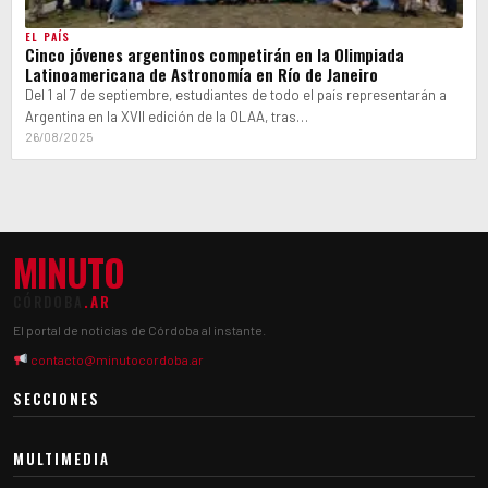
EL PAÍS
Cinco jóvenes argentinos competirán en la Olimpiada
Latinoamericana de Astronomía en Río de Janeiro
Del 1 al 7 de septiembre, estudiantes de todo el país representarán a
Argentina en la XVII edición de la OLAA, tras…
26/08/2025
MINUTO
CÓRDOBA
.AR
El portal de noticias de Córdoba al instante.
contacto@minutocordoba.ar
SECCIONES
MULTIMEDIA