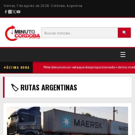
Viernes, 7 de agosto de 2026 · Córdoba, Argentina
☰
ó contra la madre
·
Milei denunció un «ataque desproporcionado» de los medio
ÚLTIMA HORA
🏷 RUTAS ARGENTINAS