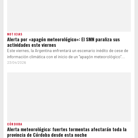
NOTICIAS
Alerta por «apagón meteorológico»: El SMN paraliza sus
actividades este viernes
Este viernes, la Argentina enfrentará un escenario inédito de cese de
información climática con el inicio de un “apagón meteorológico”
nacional. La…
23/04/2026
CÓRDOBA
Alerta meteorológica: fuertes tormentas afectarán toda la
provincia de Córdoba desde esta noche