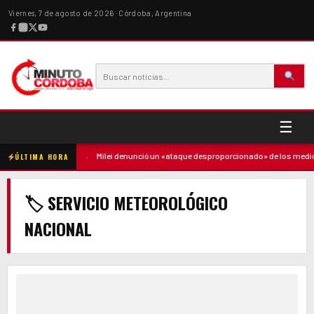
Viernes, 7 de agosto de 2026 · Córdoba, Argentina
☰
ó contra la madre
·
Milei denunció un «ataque desproporcionado» de los medios
ÚLTIMA HORA
🏷 SERVICIO METEOROLÓGICO
NACIONAL