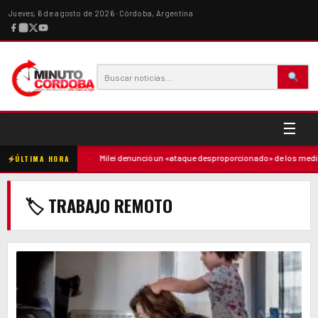
Jueves, 6 de agosto de 2026 · Córdoba, Argentina
☰
ó contra la madre
·
Milei denunció un «ataque desproporcionado» de los medios
ÚLTIMA HORA
🏷 TRABAJO REMOTO