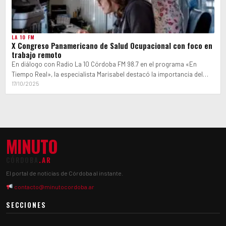
LA 10 FM
X Congreso Panamericano de Salud Ocupacional con foco en
trabajo remoto
En diálogo con Radio La 10 Córdoba FM 98.7 en el programa «En
Tiempo Real», la especialista Marisabel destacó la importancia del…
17/10/2025
MINUTO
CÓRDOBA
.AR
El portal de noticias de Córdoba al instante.
contacto@minutocordoba.ar
SECCIONES