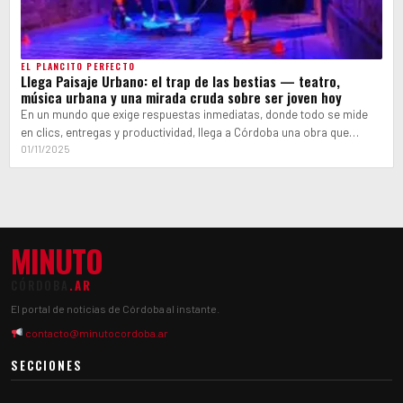
EL PLANCITO PERFECTO
Llega Paisaje Urbano: el trap de las bestias — teatro,
música urbana y una mirada cruda sobre ser joven hoy
En un mundo que exige respuestas inmediatas, donde todo se mide
en clics, entregas y productividad, llega a Córdoba una obra que…
01/11/2025
MINUTO
CÓRDOBA
.AR
El portal de noticias de Córdoba al instante.
contacto@minutocordoba.ar
SECCIONES