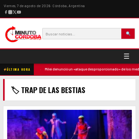
Viernes, 7 de agosto de 2026 · Córdoba, Argentina
☰
ó contra la madre
·
Milei denunció un «ataque desproporcionado» de los medios
ÚLTIMA HORA
🏷 TRAP DE LAS BESTIAS