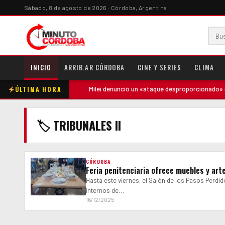
Sábado, 8 de agosto de 2026 · Córdoba, Argentina
INICIO
ARRIB.AR CÓRDOBA
CINE Y SERIES
CLIMA
ÚLTIMA HORA
ntó contra la madre
·
Milei denunció un «ataque desproporcionado» de l
🏷 TRIBUNALES II
CÓRDOBA
Feria penitenciaria ofrece muebles y arte
Hasta este viernes, el Salón de los Pasos Perdi
internos de…
16/12/2025