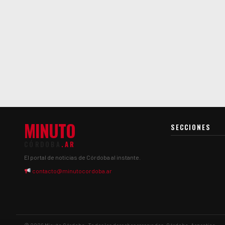
MINUTO
SECCIONES
CÓRDOBA
.AR
El portal de noticias de Córdoba al instante.
contacto@minutocordoba.ar