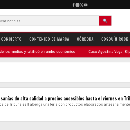
CONCIERTO
CONTENIDO DE MARCA
CÓRDOBA
COSQUÍN ROCK
os medios y ratificó el rumbo económico
·
Caso Agostina Vega: El perfil
sanías de alta calidad a precios accesibles hasta el viernes en Tr
dos de Tribunales II alberga una feria con productos elaborados artesanalmente