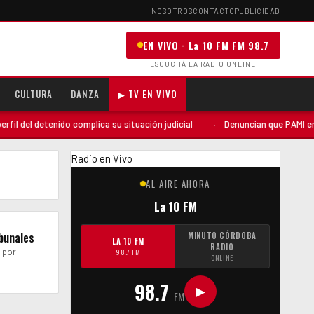
NOSOTROS
CONTACTO
PUBLICIDAD
EN VIVO · La 10 FM FM 98.7
ESCUCHÁ LA RADIO ONLINE
CULTURA
DANZA
▶ TV EN VIVO
 del detenido complica su situación judicial
·
Denuncian que PAMI envió 
Radio en Vivo
AL AIRE AHORA
La 10 FM
ibunales
MINUTO CÓRDOBA
LA 10 FM
RADIO
 por
98.7 FM
ONLINE
98.7
▶
FM