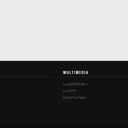
MULTIMEDIA
La 10 FM FM 98.7
La 10 FM
Canal YouTube