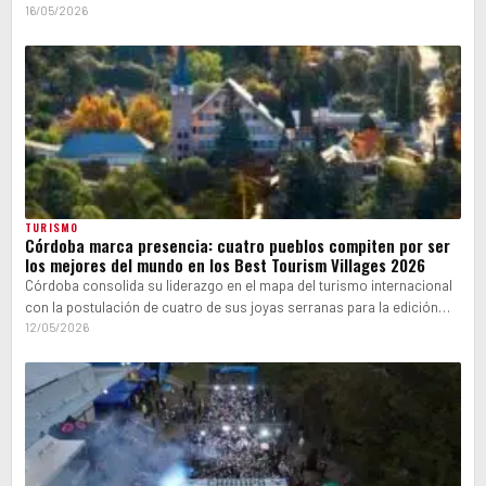
abrió…
16/05/2026
TURISMO
Córdoba marca presencia: cuatro pueblos compiten por ser
los mejores del mundo en los Best Tourism Villages 2026
Córdoba consolida su liderazgo en el mapa del turismo internacional
con la postulación de cuatro de sus joyas serranas para la edición…
12/05/2026