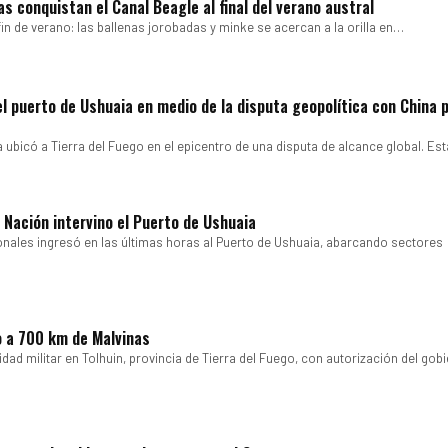
s conquistan el Canal Beagle al final del verano austral
fin de verano: las ballenas jorobadas y minke se acercan a la orilla en…
l puerto de Ushuaia en medio de la disputa geopolítica con China p
a ubicó a Tierra del Fuego en el epicentro de una disputa de alcance global. E
, Nación intervino el Puerto de Ushuaia
ionales ingresó en las últimas horas al Puerto de Ushuaia, abarcando sectores
o a 700 km de Malvinas
ad militar en Tolhuin, provincia de Tierra del Fuego, con autorización del gob