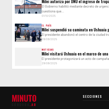
Milei autoriza por DNU el ingreso de tro
El Gobierno habilitó mediante decreto de urgenc
cuestiona que…
01/10/2025
EL PAÍS
Milei suspendió su caminata en Ushuaia 
El presidente abandonó el centro de la ciudad t
29/09/2025
NOTICIAS
Milei visitará Ushuaia en el marco de una
El presidente protagonizará un acto de campaña 
29/09/2025
MINUTO
SECCIONES
CÓRDOBA
.AR