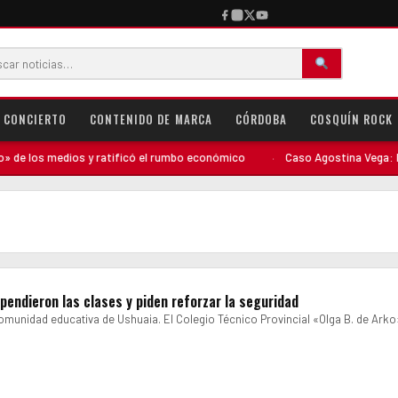
CONCIERTO
CONTENIDO DE MARCA
CÓRDOBA
COSQUÍN ROCK
 los medios y ratificó el rumbo económico
·
Caso Agostina Vega: El per
pendieron las clases y piden reforzar la seguridad
omunidad educativa de Ushuaia. El Colegio Técnico Provincial «Olga B. de Ark