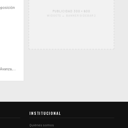
oposición
PUBLICIDAD 300 × 600
WIDGETS → BANNER SIDEBAR 2
d Avanza,…
INSTITUCIONAL
Quiénes somos