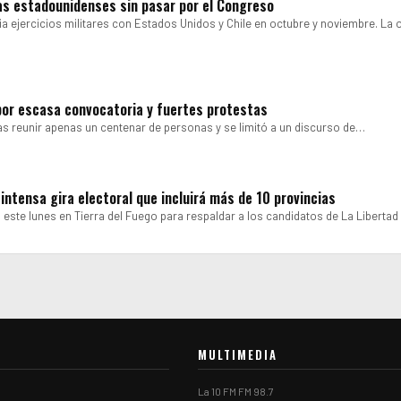
pas estadounidenses sin pasar por el Congreso
ia ejercicios militares con Estados Unidos y Chile en octubre y noviembre. La 
por escasa convocatoria y fuertes protestas
ras reunir apenas un centenar de personas y se limitó a un discurso de…
 intensa gira electoral que incluirá más de 10 provincias
este lunes en Tierra del Fuego para respaldar a los candidatos de La Liberta
MULTIMEDIA
La 10 FM FM 98.7