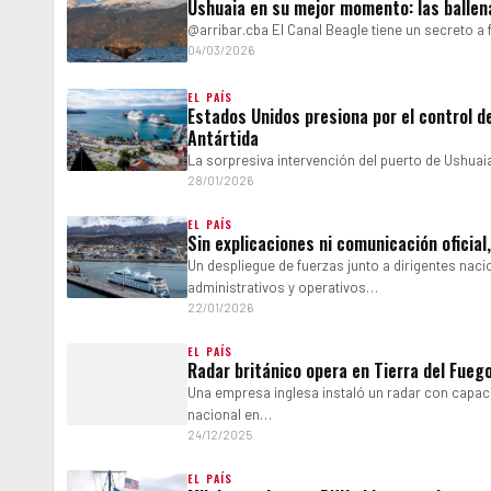
Ushuaia en su mejor momento: las ballena
@arribar.cba El Canal Beagle tiene un secreto a 
04/03/2026
EL PAÍS
Estados Unidos presiona por el control de
Antártida
La sorpresiva intervención del puerto de Ushuai
28/01/2026
EL PAÍS
Sin explicaciones ni comunicación oficial
Un despliegue de fuerzas junto a dirigentes nac
administrativos y operativos…
22/01/2026
EL PAÍS
Radar británico opera en Tierra del Fueg
Una empresa inglesa instaló un radar con capacid
nacional en…
24/12/2025
EL PAÍS