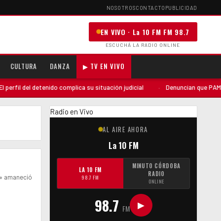
NOSOTROS
CONTACTO
PUBLICIDAD
EN VIVO · La 10 FM FM 98.7
ESCUCHÁ LA RADIO ONLINE
CULTURA
DANZA
▶ TV EN VIVO
fil del detenido complica su situación judicial
·
Denuncian que PAMI envi
Radio en Vivo
AL AIRE AHORA
La 10 FM
MINUTO CÓRDOBA
LA 10 FM
RADIO
o» amaneció
98.7 FM
ONLINE
98.7
▶
FM