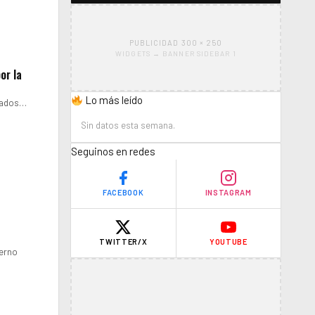
PUBLICIDAD 300 × 250
WIDGETS → BANNER SIDEBAR 1
or la
Lo más leído
stados…
Sin datos esta semana.
Seguinos en redes
FACEBOOK
INSTAGRAM
TWITTER/X
YOUTUBE
ierno