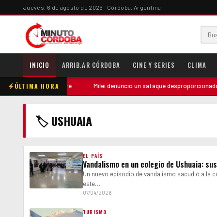
Jueves, 6 de agosto de 2026 · Córdoba, Argentina
INICIO
ARRIB.AR CÓRDOBA
CINE Y SERIES
CLIMA
ÚLTIMA HORA
puntó contra la madre
·
Milei denunció un «ataque desproporcionado» de
🏷 USHUAIA
EL PAÍS
Vandalismo en un colegio de Ushuaia: sus
Un nuevo episodio de vandalismo sacudió a la c
este…
07/04/2026
TURISMO