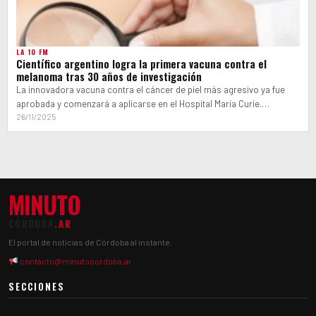
LA 10 FM
Científico argentino logra la primera vacuna contra el
melanoma tras 30 años de investigación
La innovadora vacuna contra el cáncer de piel más agresivo ya fue
aprobada y comenzará a aplicarse en el Hospital María Curie.…
26/11/2025
MINUTO
CÓRDOBA
.AR
El portal de noticias de Córdoba al instante.
contacto@minutocordoba.ar
SECCIONES