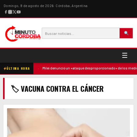
Domingo, 9 de agosto de 2026 · Córdoba, Argentina
☰
ó contra la madre
·
Milei denunció un «ataque desproporcionado» de los medios
ÚLTIMA HORA
🏷 VACUNA CONTRA EL CÁNCER