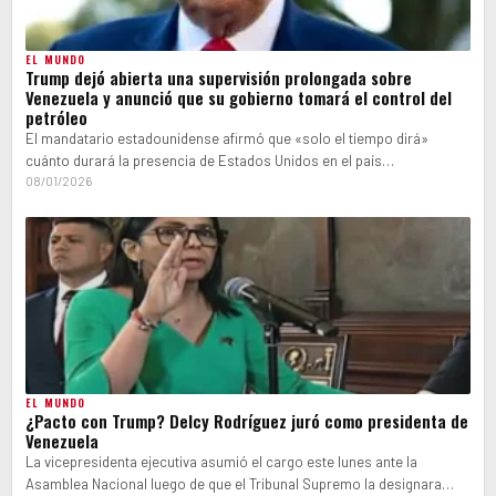
EL MUNDO
Trump dejó abierta una supervisión prolongada sobre
Venezuela y anunció que su gobierno tomará el control del
petróleo
El mandatario estadounidense afirmó que «solo el tiempo dirá»
cuánto durará la presencia de Estados Unidos en el país
sudamericano. La administración…
08/01/2026
EL MUNDO
¿Pacto con Trump? Delcy Rodríguez juró como presidenta de
Venezuela
La vicepresidenta ejecutiva asumió el cargo este lunes ante la
Asamblea Nacional luego de que el Tribunal Supremo la designara