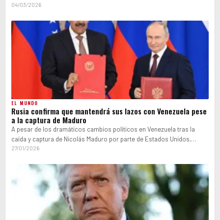
primera conferencia…
04/03/2026
EL MUNDO
Rusia confirma que mantendrá sus lazos con Venezuela pese
a la captura de Maduro
A pesar de los dramáticos cambios políticos en Venezuela tras la
caída y captura de Nicolás Maduro por parte de Estados Unidos,…
27/01/2026