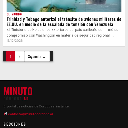
EL MUNDO
Trinidad y Tobago autorizó el tránsito de aviones militares de
EE.UU. en medio de la escalada de tensión con Venezuela
El Ministerio de Relaciones Exteriores del país caribeño confirmó su
compromiso con Washington en materia de seguridad regional,
mientras la vicepresidenta venezolana…
15/12/2025
Paginación
1
2
Siguiente →
de
entradas
MINUTO
CÓRDOBA
.AR
El portal de noticias de Córdoba al instante.
contacto@minutocordoba.ar
SECCIONES