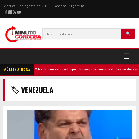
Viernes, 7 de agosto de 2026 · Córdoba, Argentina
☰
adre
·
Milei denunció un «ataque desproporcionado» de los medios y ratificó 
ÚLTIMA HORA
🏷 VENEZUELA