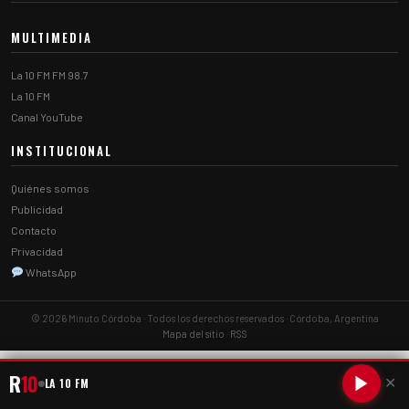
MULTIMEDIA
La 10 FM FM 98.7
La 10 FM
Canal YouTube
INSTITUCIONAL
Quiénes somos
Publicidad
Contacto
Privacidad
WhatsApp
© 2026 Minuto Córdoba · Todos los derechos reservados · Córdoba, Argentina
Mapa del sitio
·
RSS
R
10
LA 10 FM
✕