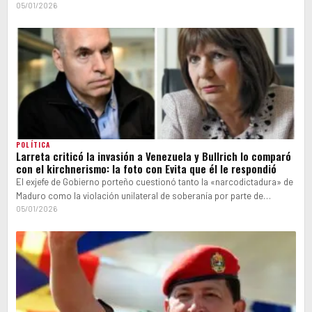
como mandataria…
05/01/2026
POLÍTICA
Larreta criticó la invasión a Venezuela y Bullrich lo comparó
con el kirchnerismo: la foto con Evita que él le respondió
El exjefe de Gobierno porteño cuestionó tanto la «narcodictadura» de
Maduro como la violación unilateral de soberanía por parte de
Estados Unidos.…
05/01/2026