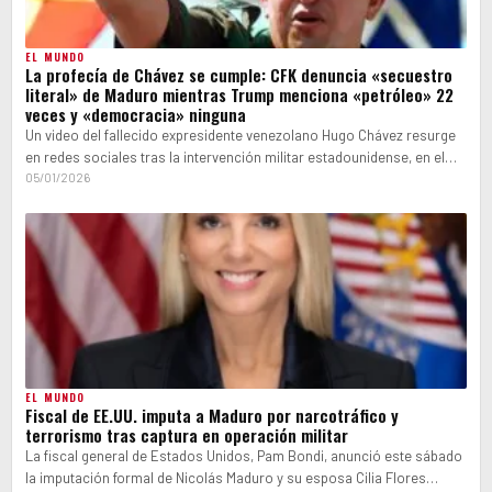
EL MUNDO
La profecía de Chávez se cumple: CFK denuncia «secuestro
literal» de Maduro mientras Trump menciona «petróleo» 22
veces y «democracia» ninguna
Un video del fallecido expresidente venezolano Hugo Chávez resurge
en redes sociales tras la intervención militar estadounidense, en el
que advertía hace…
05/01/2026
EL MUNDO
Fiscal de EE.UU. imputa a Maduro por narcotráfico y
terrorismo tras captura en operación militar
La fiscal general de Estados Unidos, Pam Bondi, anunció este sábado
la imputación formal de Nicolás Maduro y su esposa Cilia Flores…