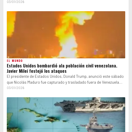
03/01/2026
EL MUNDO
Estados Unidos bombardió ala población civil venezolana.
Javier Milei festejó los ataques
El presidente de Estados Unidos, Donald Trump, anunció este sábado
que Nicolás Maduro fue capturado y trasladado fuera de Venezuela
tras una…
03/01/2026