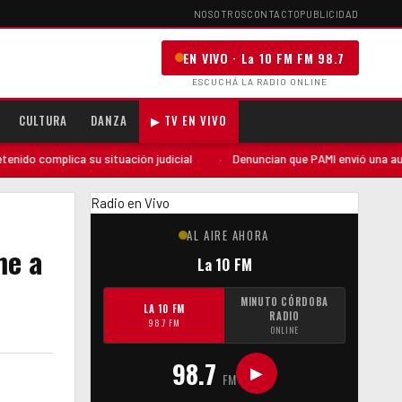
NOSOTROS
CONTACTO
PUBLICIDAD
EN VIVO · La 10 FM FM 98.7
ESCUCHÁ LA RADIO ONLINE
CULTURA
DANZA
▶ TV EN VIVO
ica su situación judicial
·
Denuncian que PAMI envió una auditoría «sorp
Radio en Vivo
AL AIRE AHORA
me a
La 10 FM
MINUTO CÓRDOBA
LA 10 FM
RADIO
98.7 FM
ONLINE
98.7
▶
FM