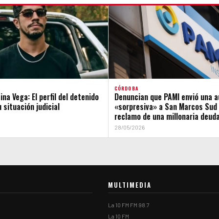
CÓRDOBA
na Vega: El perfil del detenido
Denuncian que PAMI envió una a
 situación judicial
«sorpresiva» a San Marcos Sud 
reclamo de una millonaria deud
28/05/2026
MULTIMEDIA
La 10 FM FM 98.7
La 10 FM