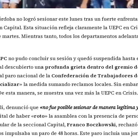
rdoba no logró sesionar este lunes tras un fuerte enfrent
n Capital. Esta situación refleja claramente la UEPC en Cri
 martes. Mientras tanto, todos los departamentos adelanta
EPC
no pudo concluir su sesión y quedó suspendida hasta 
 al descubierto un
a profunda grieta dentro del gremio 
al paro nacional de la
Confederación de Trabajadores d
cializar
» la medida sumando reclamos locales. Sin embar
De esta manera, se muestra una vez más la UEPC en Crisis.
lli, denunció que
«no fue posible sesionar de manera legítima 
ital de haber «
roto
» la asamblea con la presencia de pers
ular de la seccional Capital,
Franco Boczkowski
, rechazó
s impulsaba un paro de 48 horas. Este paro incluía una jo