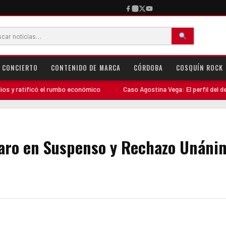
CONCIERTO
CONTENIDO DE MARCA
CÓRDOBA
COSQUÍN ROCK
có el rumbo económico
·
Caso Agostina Vega: El perfil del detenido compl
Paro en Suspenso y Rechazo Unáni