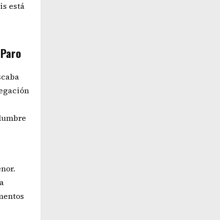
is está
 Paro
uscaba
legación
idumbre
enor.
la
amentos