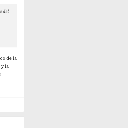
e del
co de la
 y la
s