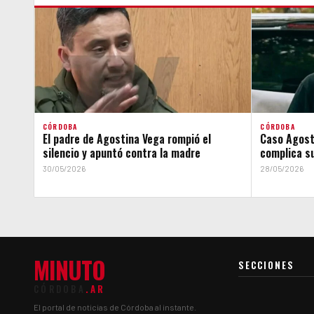
CÓRDOBA
CÓRDOBA
El padre de Agostina Vega rompió el
Caso Agosti
silencio y apuntó contra la madre
complica su
30/05/2026
28/05/2026
MINUTO
SECCIONES
CÓRDOBA
.AR
El portal de noticias de Córdoba al instante.