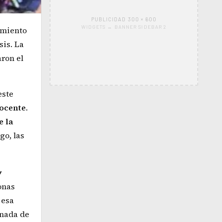
PUBLICIDAD 300 × 600
WIDGETS → BANNER SIDEBAR 2
amiento
sis. La
ron el
este
docente
.
e la
go, las
y
onas
 esa
rnada de