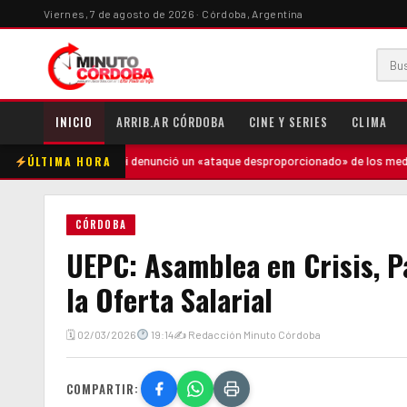
Viernes, 7 de agosto de 2026 · Córdoba, Argentina
INICIO
ARRIB.AR CÓRDOBA
CINE Y SERIES
CLIMA
ÚLTIMA HORA
·
Milei denunció un «ataque desproporcionado» de los medios y ratifi
CÓRDOBA
UEPC: Asamblea en Crisis, 
la Oferta Salarial
🗓 02/03/2026
19:14
✍ Redacción Minuto Córdoba
COMPARTIR: