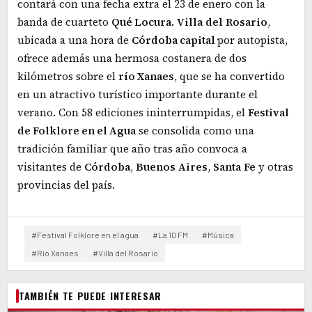
contará con una fecha extra el 23 de enero con la
banda de cuarteto
Qué Locura
.
Villa
del
Rosario
,
ubicada a una hora de
Córdoba capital
por autopista,
ofrece además una hermosa costanera de dos
kilómetros sobre el
río Xanaes
, que se ha convertido
en un atractivo turístico importante durante el
verano. Con 58 ediciones ininterrumpidas, el
Festival
de Folklore en el Agua
se consolida como una
tradición familiar que año tras año convoca a
visitantes de
Córdoba
,
Buenos
Aires
,
Santa
Fe
y otras
provincias del país.
#Festival Folklore en el agua
#La 10 FM
#Música
#Río Xanaes
#Villa del Rosario
TAMBIÉN TE PUEDE INTERESAR