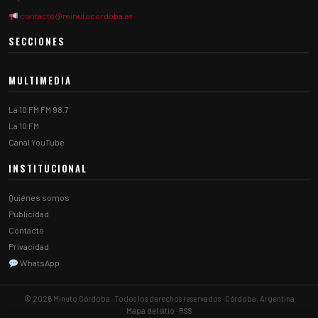
contacto@minutocordoba.ar
SECCIONES
MULTIMEDIA
La 10 FM FM 98.7
La 10 FM
Canal YouTube
INSTITUCIONAL
Quiénes somos
Publicidad
Contacto
Privacidad
WhatsApp
© 2026 Minuto Córdoba · Todos los derechos reservados · Córdoba, Argentina
Mapa del sitio
·
RSS