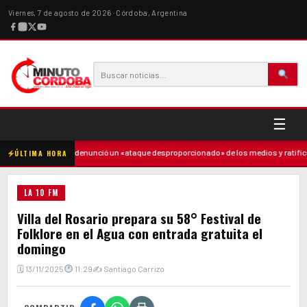
Viernes, 7 de agosto de 2026 · Córdoba, Argentina
☰
·
Milei denunció un «ataque desproporcionado» de los medios y ratificó el r
ÚLTIMA HORA
LA 10 FM
Villa del Rosario prepara su 58° Festival de
Folklore en el Agua con entrada gratuita el
domingo
🗓 13/11/2025
11:29
✍ Santiago Carrizo