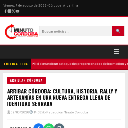
Viernes, 7 de agosto de 2026 · Córdoba, Argentina
☰
la madre
·
Milei denunció un «ataque desproporcionado» de los medios y ratif
ÚLTIMA HORA
ARRIB.AR CÓRDOBA
ARRIBAR CÓRDOBA: CULTURA, HISTORIA, RALLY Y
ARTESANÍAS EN UNA NUEVA ENTREGA LLENA DE
IDENTIDAD SERRANA
🗓 09/03/2026
14:02
✍ Redacción Minuto Córdoba