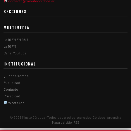
contacto@minutocordoba.ar
SECCIONES
MULTIMEDIA
La 10 FM FM 98.7
La 10 FM
Canal YouTube
INSTITUCIONAL
Quiénes somos
Publicidad
Contacto
Privacidad
WhatsApp
© 2026 Minuto Córdoba · Todos los derechos reservados · Córdoba, Argentina
Mapa del sitio
·
RSS