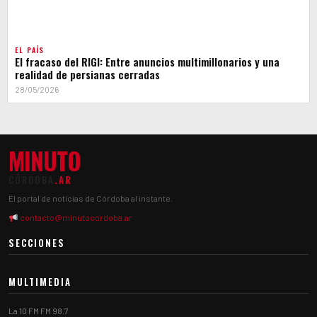
EL PAÍS
El fracaso del RIGI: Entre anuncios multimillonarios y una
realidad de persianas cerradas
28/05/2026
MINUTO
CÓRDOBA
.AR
El portal de noticias de Córdoba al instante.
contacto@minutocordoba.ar
SECCIONES
MULTIMEDIA
La 10 FM FM 98.7